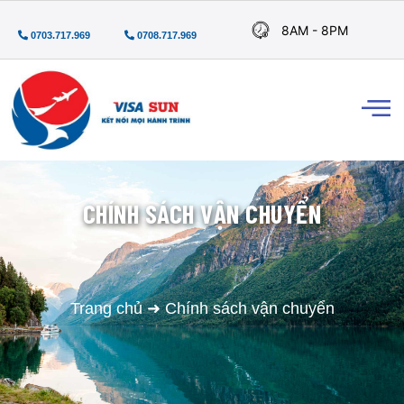
8AM - 8PM
0703.717.969
0708.717.969
CHÍNH SÁCH VẬN CHUYỂN
Trang chủ
➜
Chính sách vận chuyển