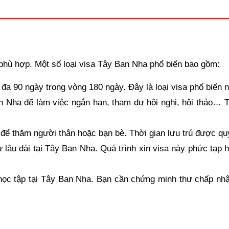
 công ty) thể hiện thu nhập của 3 tháng cuối cùng. (Bản gố
tế có giá trị với các nước thuộc khối Schengen được áp dụng
 phù hợp. Một số loại visa Tây Ban Nha phổ biến bao gồm:
 đa 90 ngày trong vòng 180 ngày. Đây là loại visa phổ biến 
ha để làm việc ngắn hạn, tham dự hội nghị, hội thảo… Thờ
hận)
hoặc Giấy chuyển nhượng quyền thừa kế nhà đất có dấu đỏ 
 thăm người thân hoặc bạn bè. Thời gian lưu trú được quy 
âu dài tại Tây Ban Nha. Quá trình xin visa này phức tạp 
e hơi, cổ phiếu, cổ phần, trái phiếu) (Bản sao y)
ó) (Bản sao y)
ọc tập tại Tây Ban Nha. Bạn cần chứng minh thư chấp nhậ