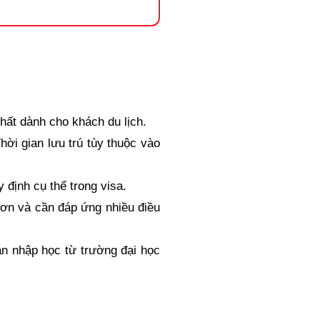
c)
 toàn bộ cho chuyến du lịch.
nhất dành cho khách du lịch.
i gian lưu trú tùy thuộc vào
hoặc xác nhận của chính
định cụ thể trong visa.
hơn và cần đáp ứng nhiều điều
n nhập học từ trường đại học