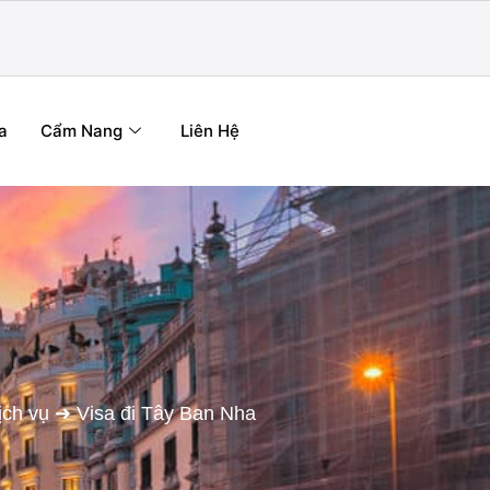
a
Cẩm Nang
Liên Hệ
ịch vụ
➜
Visa đi Tây Ban Nha