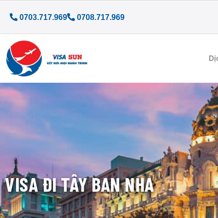
0703.717.969
0708.717.969
Dị
VISA ĐI TÂY BAN NHA