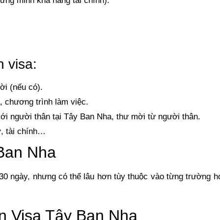
ứng minh khả năng tài chính).
 visa:
i (nếu có).
 chương trình làm việc.
i người thân tại Tây Ban Nha, thư mời từ người thân.
, tài chính…
 Ban Nha
30 ngày, nhưng có thể lâu hơn tùy thuộc vào từng trường h
in Visa Tây Ban Nha