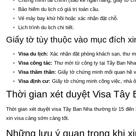
Chứng minh tài chính (sao kê ngân hàng, giấy tờ ch
Bảo hiểm du lịch có giá trị toàn cầu.
Vé máy bay khứ hồi hoặc xác nhận đặt chỗ.
Lịch trình du lịch chi tiết.
Giấy tờ tùy thuộc vào mục đích xin
Visa du lịch:
Xác nhận đặt phòng khách sạn, thư mờ
Visa công tác:
Thư mời từ công ty tại Tây Ban Nha,
Visa thăm thân:
Giấy tờ chứng minh mối quan hệ vớ
Visa định cư:
Giấy tờ chứng minh công việc, nhà ở
Thời gian xét duyệt Visa Tây
Thời gian xét duyệt visa Tây Ban Nha thường từ 15 đến 
xin visa càng sớm càng tốt.
Những lưu ý quan trọng khi x