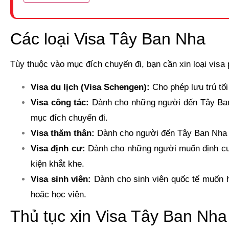
HỒ SƠ TÀI CHÍNH
Các loại Visa Tây Ban Nha
Sao kê tài khoản ngân hàng (của cá nhân hoặc của
Bảo hiểm y tế, tai nạn hay bảo hiểm du lịch quốc 
Tùy thuộc vào mục đích chuyến đi, bạn cần xin loại visa
Tối thiểu 30.000 EURO
Visa du lịch (Visa Schengen):
Cho phép lưu trú tối
Sổ tiết kiệm Trên 10.000 USD
Visa công tác:
Dành cho những người đến Tây Ban N
Xác nhận số dư sổ tiết kiệm (Ra ngân hàng xác n
mục đích chuyến đi.
Sổ đỏ hoặc Giấy chứng nhận quyền sử dụng đất, 
Visa thăm thân:
Dành cho người đến Tây Ban Nha để
quyền địa phương (nếu có) (Bản sao y)
Visa định cư:
Dành cho những người muốn định cư l
Giấy chứng nhận sở hữu các tài sản khác nếu có (x
kiện khắt khe.
Hợp đồng cho thuê nhà + hóa đơn nộp thuế (nếu c
Visa sinh viên:
Dành cho sinh viên quốc tế muốn h
hoặc học viện.
Thủ tục xin Visa Tây Ban Nha