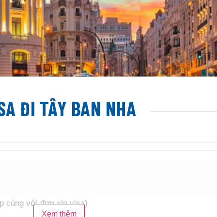
SA ĐI TÂY BAN NHA
p cùng với đơn xin visa)
Xem thêm