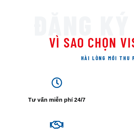
ĐĂNG KÝ
VÌ SAO CHỌN V
HÀI LÒNG MỚI THU 
Tư vấn miễn phí 24/7