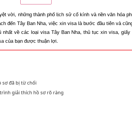
ợc cấp (nếu có)
yệt vời, những thành phố lịch sử cổ kính và nền văn hóa ph
ạch đến Tây Ban Nha, việc xin visa là bước đầu tiên và cũn
ủ nhất về các loại visa Tây Ban Nha, thủ tục xin visa, giấy 
n sao)
sa của bạn được thuận lợi.
n nhất
 sơ đã bị từ chối
trình giải thích hồ sơ rõ ràng
ặc tự kinh doanh