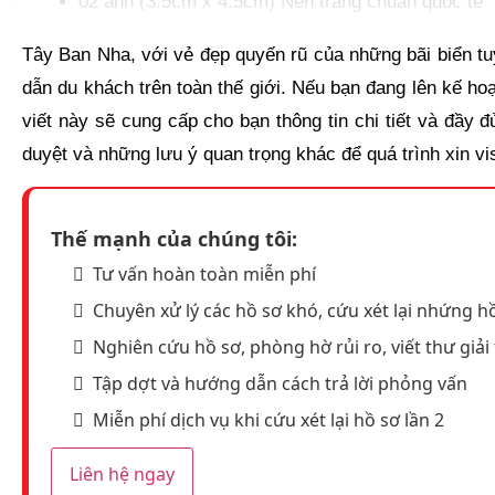
02 ảnh (3.5cm x 4.5cm) Nền trắng chuẩn quốc tế
Các hộ chiếu cũ và thị thực Schengen đã từng đư
Tây Ban Nha, với vẻ đẹp quyến rũ của những bãi biển tu
Sổ hộ khẩu, Chứng minh nhân dân (Bản sao)
dẫn du khách trên toàn thế giới. Nếu bạn đang lên kế ho
Giấy khai sinh (Bản sao)
viết này sẽ cung cấp cho bạn thông tin chi tiết và đầy đ
Giấy chứng nhận kết hôn hoặc ly hôn (nếu có) (Bả
duyệt và những lưu ý quan trọng khác để quá trình xin vi
HỒ SƠ CÔNG VIỆC
Hợp đồng lao động hoặc quyết định bổ nhiệm
Thế mạnh của chúng tôi:
Bảng lương 3 tháng hoặc sao kê lương 3 tháng gầ
Tư vấn hoàn toàn miễn phí
Đơn xin nghỉ phép du lịch
Chuyên xử lý các hồ sơ khó, cứu xét lại nhứng hồ
Giấy đăng ký kinh doanh
Nghiên cứu hồ sơ, phòng hờ rủi ro, viết thư giải 
Tờ khai thuế thu nhập nếu là chủ doanh nghiệp ho
Tập dợt và hướng dẫn cách trả lời phỏng vấn
Quyết định nghỉ hưu
Miễn phí dịch vụ khi cứu xét lại hồ sơ lần 2
Sổ lương hưu
Báo cáo lương hưu Nếu đã nghỉ hưu
Liên hệ ngay
Giấy xác nhận sinh viên Nếu là sinh viên