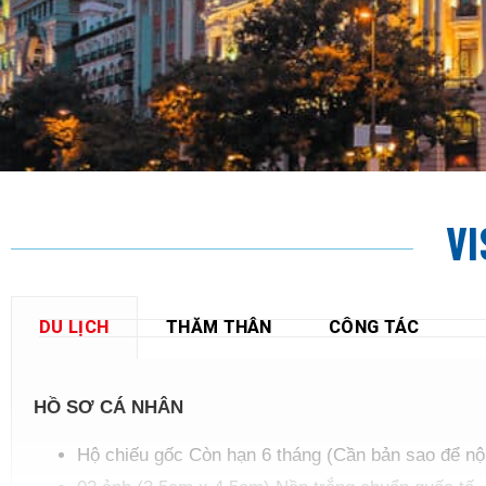
VI
DU LỊCH
THĂM THÂN
CÔNG TÁC
HỒ SƠ CÁ NHÂN
Hộ chiếu gốc Còn hạn 6 tháng (Cần bản sao để nộ