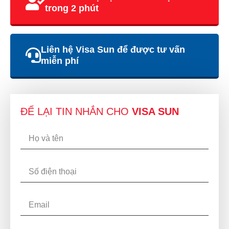
trong 2 phút
Liên hệ Visa Sun để được tư vấn
miễn phí
ĐỂ LẠI TIN NHẮN CHO
VISA SUN