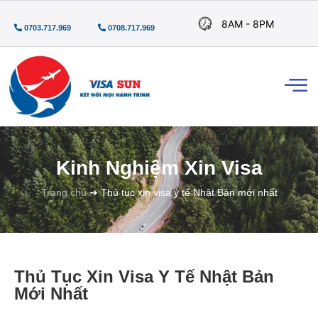
8AM - 8PM
0703.717.969
0708.717.969
Kinh Nghiệm Xin Visa
Trang chủ
➜
Thủ tục xin visa y tế Nhật Bản mới nhất
Thủ Tục Xin Visa Y Tế Nhật Bản
Mới Nhất