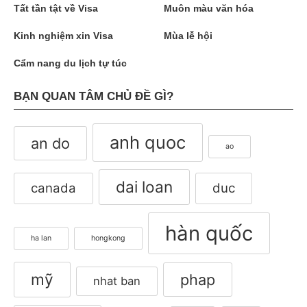
Tất tần tật về Visa
Muôn màu văn hóa
Kinh nghiệm xin Visa
Mùa lễ hội
Cẩm nang du lịch tự túc
BẠN QUAN TÂM CHỦ ĐỀ GÌ?
anh quoc
an do
ao
dai loan
canada
duc
hàn quốc
ha lan
hongkong
mỹ
phap
nhat ban