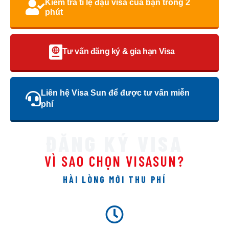
Kiểm tra tỉ lệ đậu visa của bạn trong 2
phút
Tư vấn đăng ký & gia hạn Visa
Liên hệ Visa Sun để được tư vấn miễn
phí
ĐĂNG KÝ VISA
VÌ SAO CHỌN VISASUN?
HÀI LÒNG MỚI THU PHÍ