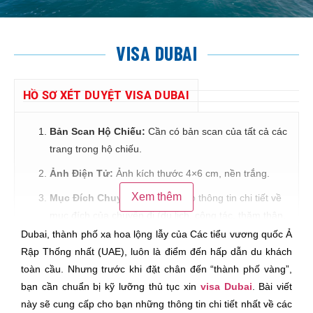
VISA DUBAI
HỒ SƠ XÉT DUYỆT VISA DUBAI
Bản Scan Hộ Chiếu:
Cần có bản scan của tất cả các
trang trong hộ chiếu.
Ảnh Điện Tử:
Ảnh kích thước 4×6 cm, nền trắng.
Xem thêm
Mục Đích Chuyến Đi:
Cung cấp thông tin chi tiết về
mục đích của chuyến đi (du lịch, công tác, thăm thân,
v.v.).
Dubai, thành phố xa hoa lộng lẫy của Các tiểu vương quốc Ả
Rập Thống nhất (UAE), luôn là điểm đến hấp dẫn du khách
toàn cầu. Nhưng trước khi đặt chân đến “thành phố vàng”,
bạn cần chuẩn bị kỹ lưỡng thủ tục xin
visa Dubai
. Bài viết
này sẽ cung cấp cho bạn những thông tin chi tiết nhất về các