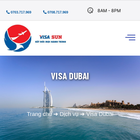
8AM - 8PM
0703.717.969
0708.717.969
VISA DUBAI
Trang chủ
➜
Dịch vụ
➜
Visa Dubai