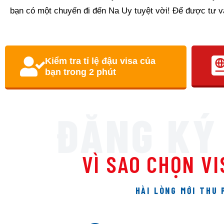
bạn có một chuyến đi đến Na Uy tuyệt vời! Để được tư vấn
Kiểm tra tỉ lệ đậu visa của
bạn trong 2 phút
ĐĂNG KÝ
VÌ SAO CHỌN V
HÀI LÒNG MỚI THU 