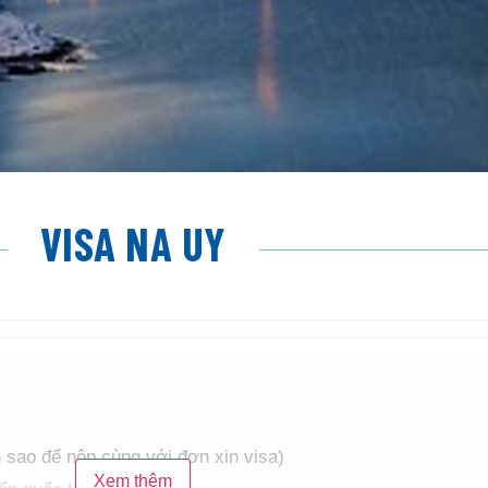
VISA NA UY
 sao để nộp cùng với đơn xin visa)
Xem thêm