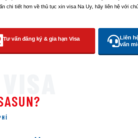
 chi tiết hơn về thủ tục xin visa Na Uy, hãy liên hệ với ch
Liên h
Tư vấn đăng ký & gia hạn Visa
vấn mi
 VISA
ISASUN?
PHÍ