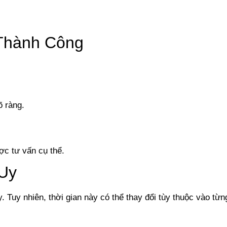
 Thành Công
õ ràng.
ợc tư vấn cụ thể.
 Uy
 Tuy nhiên, thời gian này có thể thay đổi tùy thuộc vào từn