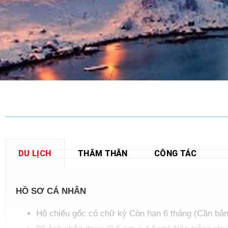
DU LỊCH
THĂM THÂN
CÔNG TÁC
HỒ SƠ CÁ NHÂN
Hộ chiếu gốc có chữ ký Còn hạn 6 tháng (Cần bản