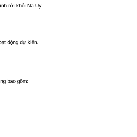
ịnh rời khỏi Na Uy.
oạt động dự kiến.
hung bao gồm: