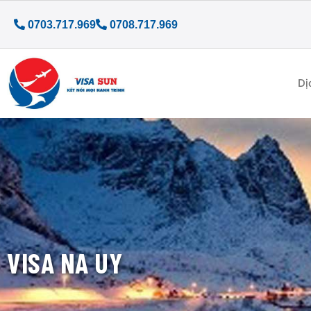
0703.717.969
0708.717.969
Dị
VISA NA UY