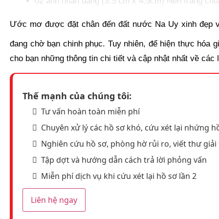
02 ảnh nhận dạng (3.5 cm x 4.5cm) Nền trắng chu
Các hộ chiếu cũ và thị thực Schengen đã từng đư
Ước mơ được đặt chân đến đất nước Na Uy xinh đẹp với
Sổ hộ khẩu, Chứng minh nhân dân (Bản sao)
đang chờ bạn chinh phục. Tuy nhiên, để hiện thực hóa g
Giấy khai sinh (Bản sao)
cho bạn những thông tin chi tiết và cập nhật nhất về các l
Giấy xác nhận độc thân/ giấy chứng nhận kết hôn/
HỒ SƠ CÔNG VIỆC
Thế mạnh của chúng tôi:
Hợp đồng lao động hoặc quyết định bổ nhiệm
Tư vấn hoàn toàn miễn phí
Bảng lương 3 tháng hoặc sao kê lương 3 tháng gầ
Chuyên xử lý các hồ sơ khó, cứu xét lại nhứng hồ
Đơn xin nghỉ phép du lịch
Nghiên cứu hồ sơ, phòng hờ rủi ro, viết thư giải 
Giấy đăng ký kinh doanh
Tập dợt và hướng dẫn cách trả lời phỏng vấn
Tờ khai thuế thu nhập
Sao kê tài khoản của công ty 3 tháng gần nhất. n
Miễn phí dịch vụ khi cứu xét lại hồ sơ lần 2
Quyết định nghỉ hưu
Liên hệ ngay
Sổ lương hưu
Báo cáo lương hưu Nếu đã nghỉ hưu