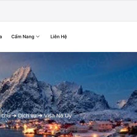
a
Cẩm Nang
Liên Hệ
 chủ
➜
Dịch vụ
➜
Visa Na Uy