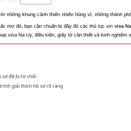
ẩn quốc tế
ợc cấp (nếu có) Bản sao
 những khung cảnh thiên nhiên hùng vĩ, những thành phố
iấc mơ đó, bạn cần chuẩn bị đầy đủ các thủ tục xin
visa N
oại visa Na Uy, điều kiện, giấy tờ cần thiết và kinh nghiệm 
ly hôn nếu có (Bản sao)
n nhất
 sơ đã bị từ chối
trình giải thích hồ sơ rõ ràng
ếu là chủ doanh nghiệp hoặc tự kinh doanh