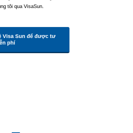
úng tôi qua VisaSun.
ệ Visa Sun để được tư
ễn phí