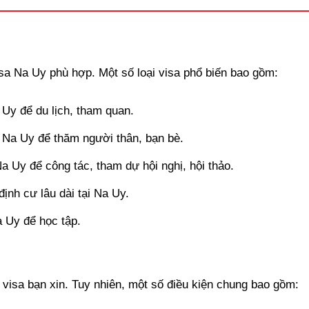
isa Na Uy phù hợp. Một số loại visa phổ biến bao gồm:
 công ty) thể hiện thu nhập của 3 tháng cuối cùng. (Bản gố
tế có giá trị với các nước thuộc khối Schengen được áp dụng
y để du lịch, tham quan.
Na Uy để thăm người thân, bạn bè.
ận
Uy để công tác, tham dự hội nghị, hội thảo.
hoặc Giấy chuyển nhượng quyền thừa kế nhà đất có dấu đỏ 
nh cư lâu dài tại Na Uy.
 Uy để học tập.
e hơi, cổ phiếu, cổ phần, trái phiếu) (Bản sao y)
ó) (Bản sao y)
 visa bạn xin. Tuy nhiên, một số điều kiện chung bao gồm: