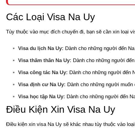
Giấy xác nhận sinh viên Nếu là sinh viên
Các Loại Visa Na Uy
HỒ SƠ TÀI CHÍNH
Tùy thuộc vào mục đích chuyến đi, bạn sẽ cần xin loại v
Sao kê tài khoản ngân hàng (của cá nhân hoặc của
Bảo hiểm y tế, tai nạn hay bảo hiểm du lịch quốc 
Visa du lịch Na Uy:
Dành cho những người đến Na U
Tối thiểu 30.000 EURO
Visa thăm thân Na Uy:
Dành cho những người đến 
Sổ tiết kiệm Trên 10.000 USD
Xác nhận số dư sổ tiết kiệm Ra ngân hàng xác nh
Visa công tác Na Uy:
Dành cho những người đến Na 
Sổ đỏ hoặc Giấy chứng nhận quyền sử dụng đất, 
Visa định cư Na Uy:
Dành cho những người muốn đị
quyền địa phương (nếu có) (Bản sao y)
Visa học tập Na Uy:
Dành cho những người đến Na
Giấy chứng nhận sở hữu các tài sản khác nếu có (x
Hợp đồng cho thuê nhà + hóa đơn nộp thuế (nếu c
Điều Kiện Xin Visa Na Uy
Điều kiện xin visa Na Uy sẽ khác nhau tùy thuộc vào loại