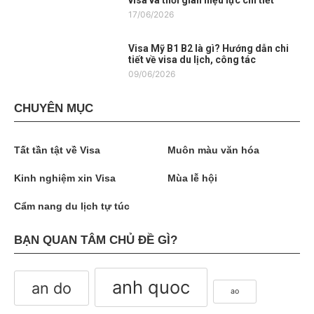
visa và thời gian hiệu lực chi tiết
17/06/2026
Visa Mỹ B1 B2 là gì? Hướng dẫn chi
tiết về visa du lịch, công tác
09/06/2026
CHUYÊN MỤC
Tất tần tật về Visa
Muôn màu văn hóa
Kinh nghiệm xin Visa
Mùa lễ hội
Cẩm nang du lịch tự túc
BẠN QUAN TÂM CHỦ ĐỀ GÌ?
anh quoc
an do
ao