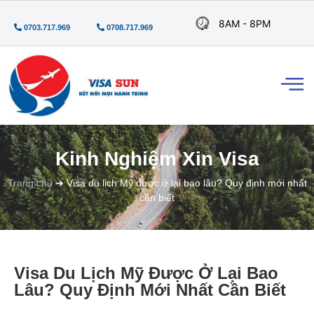
8AM - 8PM
0703.717.969
0708.717.969
Kinh Nghiệm Xin Visa
Trang chủ
➜
Visa du lịch Mỹ được ở lại bao lâu? Quy định mới nhất
cần biết
Visa Du Lịch Mỹ Được Ở Lại Bao
Lâu? Quy Định Mới Nhất Cần Biết