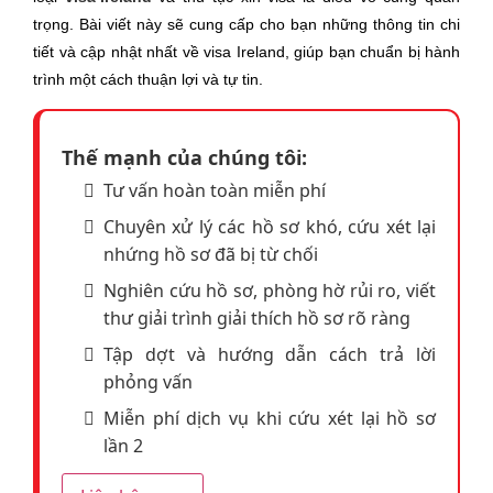
Giấy chứng nhận kết hôn hoặc ly hôn (nếu có) (Bản
trọng. Bài viết này sẽ cung cấp cho bạn những thông tin chi
sao)
tiết và cập nhật nhất về visa Ireland, giúp bạn chuẩn bị hành
HỒ SƠ CÔNG VIỆC
trình một cách thuận lợi và tự tin.
Hợp đồng lao động hoặc quyết định bổ nhiệm
Bảng lương 3 tháng hoặc sao kê lương 3 tháng gần
Thế mạnh của chúng tôi:
nhất
Tư vấn hoàn toàn miễn phí
Đơn xin nghỉ phép du lịch
Chuyên xử lý các hồ sơ khó, cứu xét lại
Giấy đăng ký kinh doanh
nhứng hồ sơ đã bị từ chối
Tờ khai thuế thu nhập
Sao kê tài khoản của công ty 3 tháng gần nhất. nếu là
Nghiên cứu hồ sơ, phòng hờ rủi ro, viết
chủ doanh nghiệp hoặc tự kinh doanh
thư giải trình giải thích hồ sơ rõ ràng
Quyết định nghỉ hưu
Tập dợt và hướng dẫn cách trả lời
Sổ lương hưu
phỏng vấn
Báo cáo lương hưu Nếu đã nghỉ hưu
Miễn phí dịch vụ khi cứu xét lại hồ sơ
Giấy xác nhận sinh viên Nếu là sinh viên
lần 2
HỒ SƠ TÀI CHÍNH