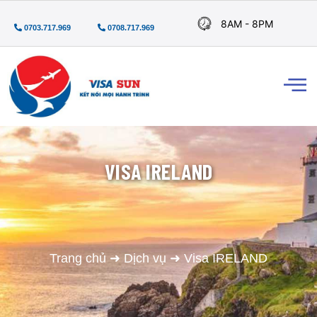
8AM - 8PM
0703.717.969
0708.717.969
VISA IRELAND
Trang chủ
➜
Dịch vụ
➜
Visa IRELAND