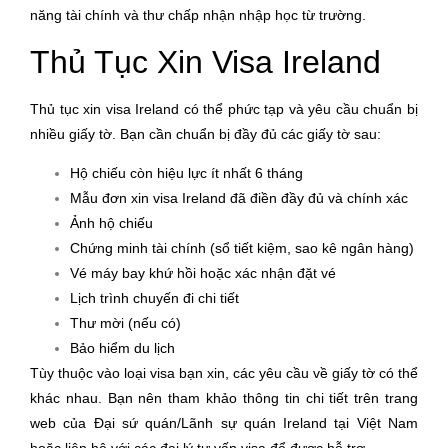
năng tài chính và thư chấp nhận nhập học từ trường.
Thủ Tục Xin Visa Ireland
Thủ tục xin visa Ireland có thể phức tạp và yêu cầu chuẩn bị
nhiều giấy tờ. Bạn cần chuẩn bị đầy đủ các giấy tờ sau:
Hộ chiếu còn hiệu lực ít nhất 6 tháng
Mẫu đơn xin visa Ireland đã điền đầy đủ và chính xác
Ảnh hộ chiếu
Chứng minh tài chính (sổ tiết kiệm, sao kê ngân hàng)
Vé máy bay khứ hồi hoặc xác nhận đặt vé
Lịch trình chuyến đi chi tiết
Thư mời (nếu có)
Bảo hiểm du lịch
Tùy thuộc vào loại visa bạn xin, các yêu cầu về giấy tờ có thể
khác nhau. Bạn nên tham khảo thông tin chi tiết trên trang
web của Đại sứ quán/Lãnh sự quán Ireland tại Việt Nam
hoặc liên hệ với các đại lý tư vấn visa để được hỗ trợ.