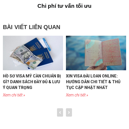
Chi phí tư vấn tối ưu
BÀI VIẾT LIÊN QUAN
HỒ SƠ VISA MỸ CẦN CHUẨN BỊ
XIN VISA ĐÀI LOAN ONLINE:
GÌ? DANH SÁCH ĐẦY ĐỦ & LƯU
HƯỚNG DẪN CHI TIẾT & THỦ
Ý QUAN TRỌNG
TỤC CẬP NHẬT NHẤT
Xem chi tiết »
Xem chi tiết »