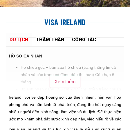
VISA IRELAND
DU LỊCH
THĂM THÂN
CÔNG TÁC
HỒ SƠ CÁ NHÂN
Hộ chiếu gốc + bản sao hộ chiếu (trang thông tin cá
nhân và các trang có đóng dấu thị thực) Còn hạn 6
Xem thêm
tháng .
02 ảnh nhận dạng (3.5 cm x 4.5 cm) (Nền trắng chuẩn
quốc tế)
Ireland, với vẻ đẹp hoang sơ của thiên nhiên, nền văn hóa
Các hộ chiếu cũ và thị thực Schengen đã từng được
phong phú và nền kinh tế phát triển, đang thu hút ngày càng
cấp (nếu có) (Bản sao)
nhiều người đến sinh sống, làm việc và du lịch. Để thực hiện
Sổ hộ khẩu, Chứng minh nhân dân Bản sao
ước mơ khám phá đất nước xinh đẹp này, việc hiểu rõ về các
Giấy khai sinh (Bản sao)
loại
visa Ireland
và thủ tục xin visa là điều vô cùng quan