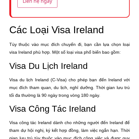
Liên hệ ngay
Sao kê tài khoản ngân hàng (của cá nhân hoặc của
công ty) thể hiện thu nhập của 3 tháng cuối cùng.
(Bản gốc)
Bảo hiểm y tế, tai nạn hay bảo hiểm du lịch quốc tế có
Các Loại Visa Ireland
giá trị với các nước thuộc khối Schengen được áp
dụng toàn bộ cho chuyến du lịch. Tối thiểu 30.000
Tùy thuộc vào mục đích chuyến đi, bạn cần lựa chọn loại
EURO
visa Ireland phù hợp. Một số loại visa phổ biến bao gồm:
Sổ tiết kiệm Trên 10.000 USD
Visa Du Lịch Ireland
Xác nhận số dư sổ tiết kiệm (Ra ngân hàng xác nhận)
Sổ đỏ hoặc Giấy chứng nhận quyền sử dụng đất,
Visa du lịch Ireland (C-Visa) cho phép bạn đến Ireland với
hoặc Giấy chuyển nhượng quyền thừa kế nhà đất có
mục đích tham quan, du lịch, nghỉ dưỡng. Thời gian lưu trú
dấu đỏ hoặc xác nhận của chính quyền địa phương
tối đa thường là 90 ngày trong vòng 180 ngày.
(nếu có) (Bản sao y)
Giấy chứng nhận sở hữu các tài sản khác nếu có (xe
Visa Công Tác Ireland
hơi, cổ phiếu, cổ phần, trái phiếu) (Bản sao y)
Hợp đồng cho thuê nhà + hóa đơn nộp thuế (nếu có)
Visa công tác Ireland dành cho những người đến Ireland để
(Bản sao y)
tham dự hội nghị, ký kết hợp đồng, làm việc ngắn hạn. Thời
gian lưu trú tùy thuộc vào mục đích công việc và được quy