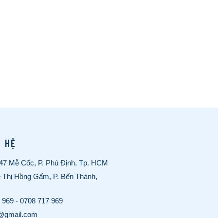
N HỆ
/47 Mễ Cốc, P. Phú Định, Tp. HCM
ê Thị Hồng Gấm, P. Bến Thành,
 969
-
0708 717 969
o@gmail.com