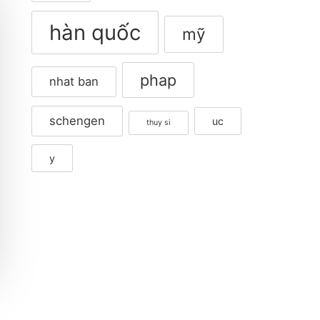
hàn quốc
mỹ
phap
nhat ban
schengen
uc
thuy si
y