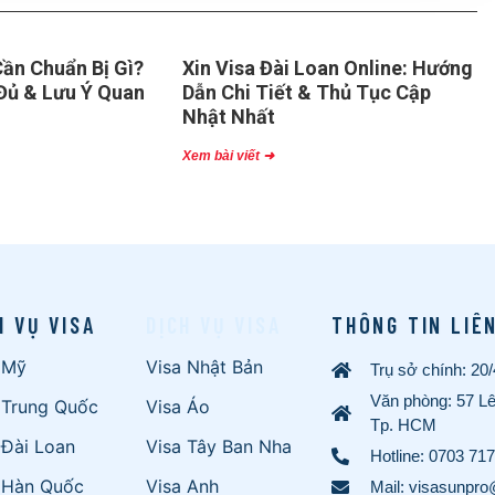
ần Chuẩn Bị Gì?
Xin Visa Đài Loan Online: Hướng
Đủ & Lưu Ý Quan
Dẫn Chi Tiết & Thủ Tục Cập
Nhật Nhất
Xem bài viết ➜
H VỤ VISA
DỊCH VỤ VISA
THÔNG TIN LIÊ
 Mỹ
Visa Nhật Bản
Trụ sở chính: 20
Văn phòng: 57 L
 Trung Quốc
Visa Áo
Tp. HCM
 Đài Loan
Visa Tây Ban Nha
Hotline:
0703 717
 Hàn Quốc
Visa Anh
Mail: visasunpr