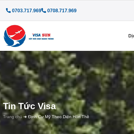
0703.717.969
0708.717.969
Dị
Tin Tức Visa
Trang chủ
➜
Định Cư Mỹ Theo Diện Hôn Thê