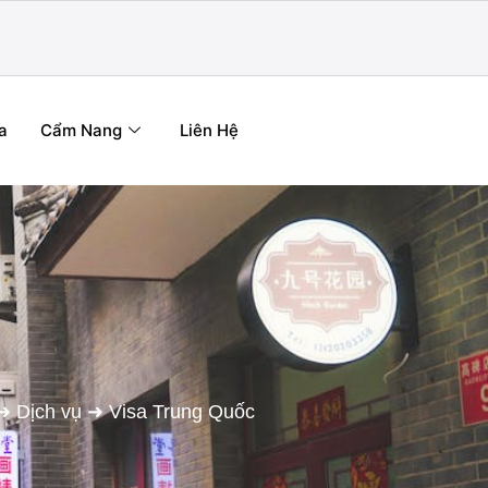
a
Cẩm Nang
Liên Hệ
➜
Dịch vụ
➜
Visa Trung Quốc