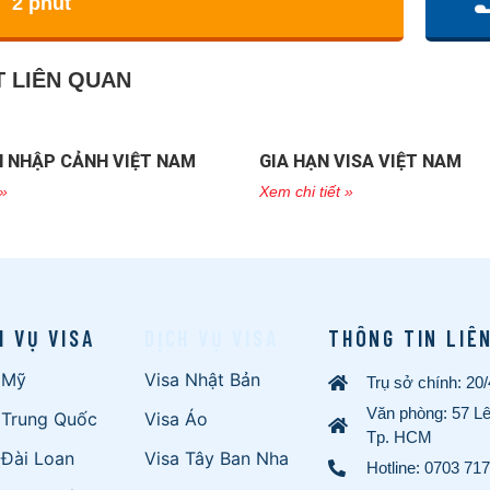
2 phút
T LIÊN QUAN
 NHẬP CẢNH VIỆT NAM
GIA HẠN VISA VIỆT NAM
 »
Xem chi tiết »
H VỤ VISA
DỊCH VỤ VISA
THÔNG TIN LIÊ
 Mỹ
Visa Nhật Bản
Trụ sở chính: 20
Văn phòng: 57 L
 Trung Quốc
Visa Áo
Tp. HCM
 Đài Loan
Visa Tây Ban Nha
Hotline:
0703 717