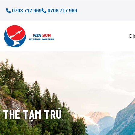
0703.717.969
0708.717.969
Dị
THẺ TẠM TRÚ