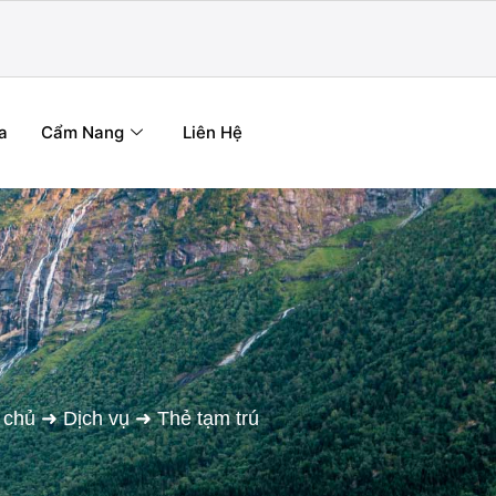
a
Cẩm Nang
Liên Hệ
 chủ
➜
Dịch vụ
➜
Thẻ tạm trú