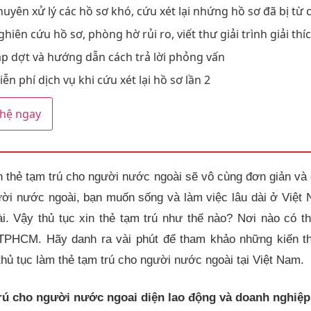
huyên xử lý các hồ sơ khó, cứu xét lại nhứng hồ sơ đã bị từ 
hiên cứu hồ sơ, phòng hờ rủi ro, viết thư giải trình giải thí
ập dợt và hướng dẫn cách trả lời phỏng vấn
ễn phí dịch vụ khi cứu xét lại hồ sơ lần 2
 hệ ngay
n thẻ tạm trú cho người nước ngoài sẽ vô cùng đơn giản và 
ời nước ngoài, bạn muốn sống và làm việc lâu dài ở Việt N
i. Vậy thủ tục xin thẻ tạm trú như thế nào? Nơi nào có t
 TPHCM. Hãy danh ra vài phút để tham khảo những kiến t
thủ tục làm thẻ tạm trú cho người nước ngoài tại Việt Nam.
rú cho người nước ngoai diện lao động và doanh nghiệp