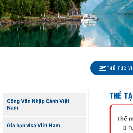
THỦ TỤC VI
THẺ TẠ
Công Văn Nhập Cảnh Việt
Nam
Thế m
Gia hạn visa Việt Nam
T