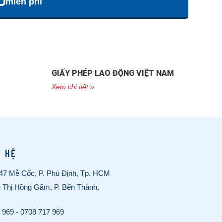
miễn phí
GIẤY PHÉP LAO ĐỘNG VIỆT NAM
Xem chi tiết »
N HỆ
/47 Mễ Cốc, P. Phú Định, Tp. HCM
ê Thị Hồng Gấm, P. Bến Thành,
 969
-
0708 717 969