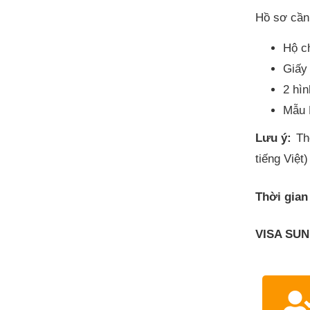
Hồ sơ cần
Hộ c
Giấy
2 hìn
Mẫu 
Lưu ý:
Thẻ
tiếng Việt)
Thời gian
VISA SUN 