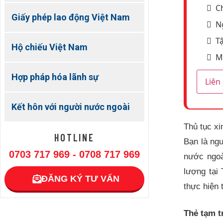
C
Giấy phép lao động Việt Nam
Ng
T
Hộ chiếu Việt Nam
Mi
Hợp pháp hóa lãnh sự
Liên
Kết hôn với người nước ngoài
Thủ tục xi
HOTLINE
Bạn là ngư
0703 717 969 - 0708 717 969
nước ngoà
lượng tại
ĐĂNG KÝ TƯ VẤN
thực hiện 
Thẻ tạm t