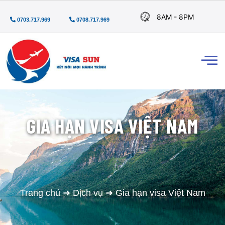
8AM - 8PM
0703.717.969
0708.717.969
GIA HẠN VISA VIỆT NAM
Trang chủ
➜
Dịch vụ
➜
Gia hạn visa Việt Nam