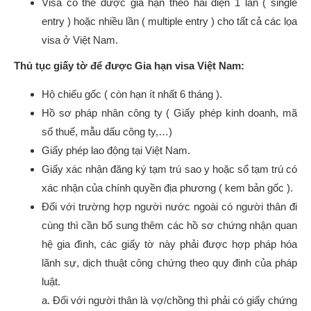
Visa có thể được gia hạn theo hai diện 1 lần ( single
entry ) hoặc nhiều lần ( multiple entry ) cho tất cả các lọa
visa ở Việt Nam.
Thủ tục giấy tờ để được Gia hạn visa Việt Nam:
Hộ chiếu gốc ( còn hạn ít nhất 6 tháng ).
Hồ sơ pháp nhân công ty ( Giấy phép kinh doanh, mã
số thuế, mẫu dấu công ty,…)
Giấy phép lao động tại Việt Nam.
Giấy xác nhận đăng ký tạm trú sao y hoặc sổ tạm trú có
xác nhận của chính quyền địa phương ( kem bản gốc ).
Đối với trường hợp người nước ngoài có người thân đi
cùng thì cần bổ sung thêm các hồ sơ chứng nhận quan
hệ gia đình, các giấy tờ này phải được hợp pháp hóa
lãnh sự, dịch thuật công chứng theo quy đinh của pháp
luật.
a. Đối với người thân là vợ/chồng thì phải có giấy chứng