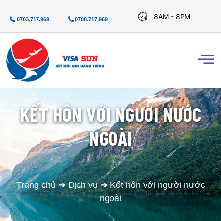
8AM - 8PM
0703.717.969
0708.717.969
KẾT HÔN VỚI NGƯỜI NƯỚC
NGOÀI
Trang chủ
➜
Dịch vụ
➜
Kết hôn với người nước
ngoài