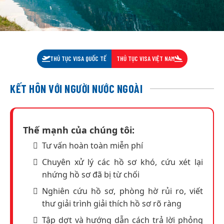
THỦ TỤC VISA QUỐC TẾ
THỦ TỤC VISA VIỆT NAM
KẾT HÔN VỚI NGƯỜI NƯỚC NGOÀI
Thế mạnh của chúng tôi:
Tư vấn hoàn toàn miễn phí
Chuyên xử lý các hồ sơ khó, cứu xét lại
nhứng hồ sơ đã bị từ chối
Nghiên cứu hồ sơ, phòng hờ rủi ro, viết
thư giải trình giải thích hồ sơ rõ ràng
Tập dợt và hướng dẫn cách trả lời phỏng