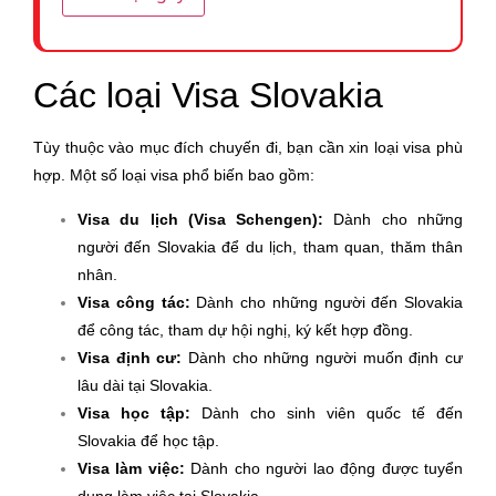
Sao kê tài khoản ngân hàng (của cá nhân hoặc của
công ty) thể hiện thu nhập của 3 tháng cuối cùng.
(Bản gốc)
Các loại Visa Slovakia
Bảo hiểm y tế, tai nạn hay bảo hiểm du lịch quốc tế có
giá trị với các nước thuộc khối Schengen được áp
Tùy thuộc vào mục đích chuyến đi, bạn cần xin loại visa phù
dụng toàn bộ cho chuyến du lịch. Tối thiểu 30.000
hợp. Một số loại visa phổ biến bao gồm:
EURO
Sổ tiết kiệm Trên 10.000 USD
Visa du lịch (Visa Schengen):
Dành cho những
Xác nhận số dư sổ tiết kiệm (Ra ngân hàng xác nhận)
người đến Slovakia để du lịch, tham quan, thăm thân
Sổ đỏ hoặc Giấy chứng nhận quyền sử dụng đất,
nhân.
hoặc Giấy chuyển nhượng quyền thừa kế nhà đất có
Visa công tác:
Dành cho những người đến Slovakia
dấu đỏ hoặc xác nhận của chính quyền địa phương
để công tác, tham dự hội nghị, ký kết hợp đồng.
(nếu có) (Bản sao y)
Visa định cư:
Dành cho những người muốn định cư
Giấy chứng nhận sở hữu các tài sản khác nếu có (xe
lâu dài tại Slovakia.
hơi, cổ phiếu, cổ phần, trái phiếu) (Bản sao y)
Visa học tập:
Dành cho sinh viên quốc tế đến
Hợp đồng cho thuê nhà + hóa đơn nộp thuế (nếu có)
Slovakia để học tập.
(Bản sao y)
Visa làm việc:
Dành cho người lao động được tuyển
dụng làm việc tại Slovakia.