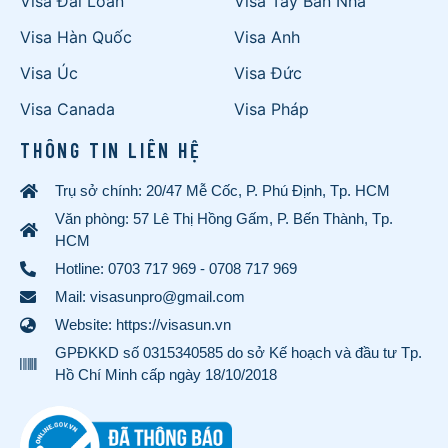
Visa Đài Loan
Visa Tây Ban Nha
Visa Hàn Quốc
Visa Anh
Visa Úc
Visa Đức
Visa Canada
Visa Pháp
THÔNG TIN LIÊN HỆ
Trụ sở chính: 20/47 Mễ Cốc, P. Phú Định, Tp. HCM
Văn phòng: 57 Lê Thị Hồng Gấm, P. Bến Thành, Tp.
HCM
Hotline:
0703 717 969
-
0708 717 969
Mail: visasunpro@gmail.com
Website: https://visasun.vn
GPĐKKD số 0315340585 do sở Kế hoạch và đầu tư Tp.
Hồ Chí Minh cấp ngày 18/10/2018