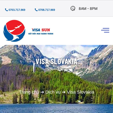
8AM - 8PM
0703.717.969
0708.717.969
VISA SLOVAKIA
Trang chủ
➜
Dịch vụ
➜
Visa Slovakia