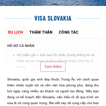
VISA SLOVAKIA
DU LỊCH
THĂM THÂN
CÔNG TÁC
HỒ SƠ CÁ NHÂN
Hộ chiếu gốc + bản sao hộ chiếu (trang thông tin cá
nhân và các trang có đóng dấu thị thực) Còn hạn 6
Xem thêm
tháng .
02 ảnh nhận dạng (3.5 cm x 4.5 cm) (Nền trắng chuẩn
quốc tế)
Slovakia, quốc gia xinh đẹp thuộc Trung Âu với cảnh quan
Các hộ chiếu cũ và thị thực Schengen đã từng được
thiên nhiên tuyệt vời và nền văn hóa phong phú, đang thu
cấp (nếu có) (Bản sao)
hút ngày càng nhiều du khách và người lao động. Nếu bạn
Sổ hộ khẩu, Chứng minh nhân dân Bản sao
đang có kế hoạch đến Slovakia, việc hiểu rõ về quy trình xin
Giấy khai sinh (Bản sao)
visa là vô cùng quan trọng. Bài viết này sẽ cung cấp cho bạn