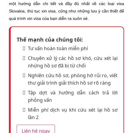
Giấy chứng nhận kết hôn hoặc ly hôn (nếu có) (Bản
một hướng dẫn chi tiết và đầy đủ nhất về các loại visa
sao)
Slovakia, thủ tục xin visa, cũng như những lưu ý cần thiết để
quá trình xin visa của bạn diễn ra suôn sẻ.
HỒ SƠ CÔNG VIỆC
Hợp đồng lao động hoặc quyết định bổ nhiệm
Thế mạnh của chúng tôi:
Bảng lương 3 tháng hoặc sao kê lương 3 tháng gần
nhất
Tư vấn hoàn toàn miễn phí
Đơn xin nghỉ phép du lịch
Chuyên xử lý các hồ sơ khó, cứu xét lại
Giấy đăng ký kinh doanh
nhứng hồ sơ đã bị từ chối
Tờ khai thuế thu nhập
Nghiên cứu hồ sơ, phòng hờ rủi ro, viết
Sao kê tài khoản của công ty 3 tháng gần nhất. nếu là
thư giải trình giải thích hồ sơ rõ ràng
chủ doanh nghiệp hoặc tự kinh doanh
Quyết định nghỉ hưu
Tập dợt và hướng dẫn cách trả lời
Sổ lương hưu
phỏng vấn
Báo cáo lương hưu Nếu đã nghỉ hưu
Miễn phí dịch vụ khi cứu xét lại hồ sơ
Giấy xác nhận sinh viên Nếu là sinh viên
lần 2
HỒ SƠ TÀI CHÍNH
Liên hệ ngay