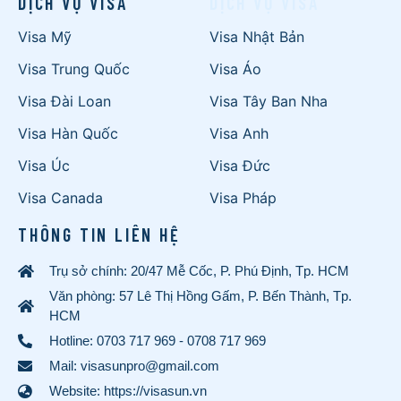
DỊCH VỤ VISA
DỊCH VỤ VISA
Visa Mỹ
Visa Nhật Bản
Visa Trung Quốc
Visa Áo
Visa Đài Loan
Visa Tây Ban Nha
Visa Hàn Quốc
Visa Anh
Visa Úc
Visa Đức
Visa Canada
Visa Pháp
THÔNG TIN LIÊN HỆ
Trụ sở chính: 20/47 Mễ Cốc, P. Phú Định, Tp. HCM
Văn phòng: 57 Lê Thị Hồng Gấm, P. Bến Thành, Tp.
HCM
Hotline:
0703 717 969
-
0708 717 969
Mail: visasunpro@gmail.com
Website: https://visasun.vn