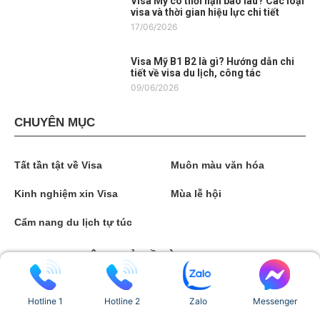
Visa Mỹ có thời hạn bao lâu? Các loại
visa và thời gian hiệu lực chi tiết
17/06/2026
Visa Mỹ B1 B2 là gì? Hướng dẫn chi
tiết về visa du lịch, công tác
09/06/2026
CHUYÊN MỤC
Tất tần tật về Visa
Muôn màu văn hóa
Kinh nghiệm xin Visa
Mùa lễ hội
Cẩm nang du lịch tự túc
BẠN QUAN TÂM CHỦ ĐỀ GÌ?
anh quoc
Hotline 1
Hotline 2
Zalo
Messenger
an do
ao