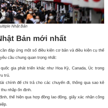
ultiple Nhật Bản
 Nhật Bản mới nhất
cần đáp ứng một số điều kiện cơ bản và điều kiện cụ thể
 yêu cầu chung quan trọng nhất:
uốc gia phát triển khác như Hoa Kỳ, Canada, Úc trong
 trú.​
ài chính để chi trả cho các chuyến đi, thông qua sao kê
thu nhập ổn định.​
ịnh, thể hiện qua hợp đồng lao động, giấy xác nhận công
ệp.​