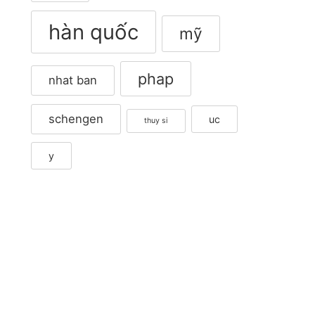
hàn quốc
mỹ
phap
nhat ban
schengen
uc
thuy si
y