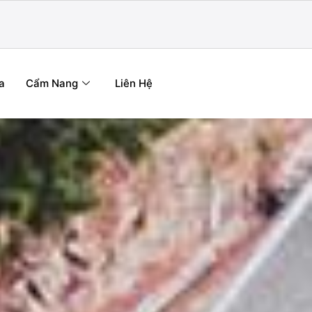
a
Cẩm Nang
Liên Hệ