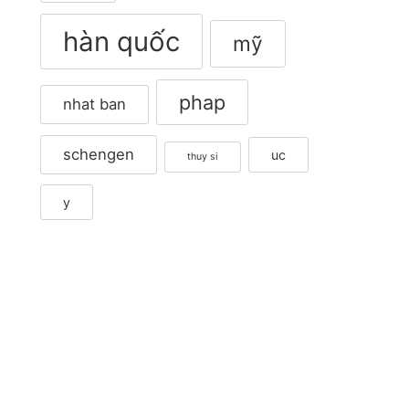
hàn quốc
mỹ
phap
nhat ban
schengen
uc
thuy si
y