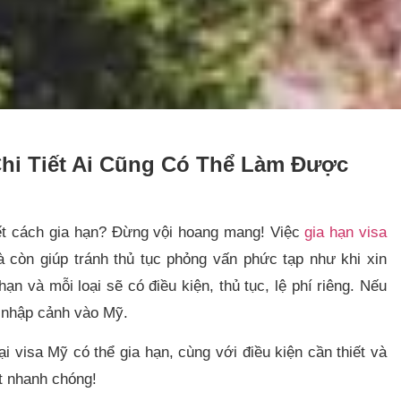
hi Tiết Ai Cũng Có Thể Làm Được
iết cách gia hạn? Đừng vội hoang mang! Việc
gia hạn visa
à còn giúp tránh thủ tục phỏng vấn phức tạp như khi xin
ạn và mỗi loại sẽ có điều kiện, thủ tục, lệ phí riêng. Nếu
c nhập cảnh vào Mỹ.
ại visa Mỹ có thể gia hạn, cùng với điều kiện cần thiết và
t nhanh chóng!