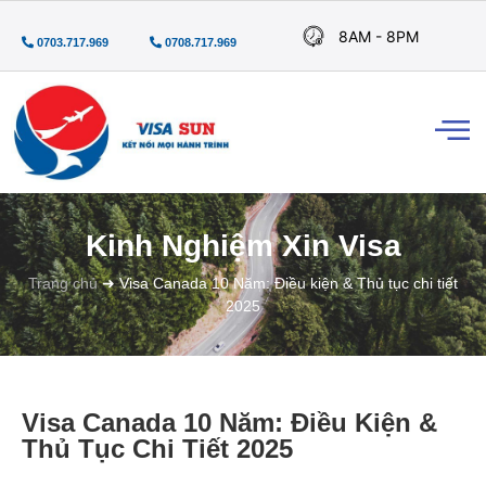
8AM - 8PM
0703.717.969
0708.717.969
Kinh Nghiệm Xin Visa
Trang chủ
➜
Visa Canada 10 Năm: Điều kiện & Thủ tục chi tiết
2025
Visa Canada 10 Năm: Điều Kiện &
Thủ Tục Chi Tiết 2025