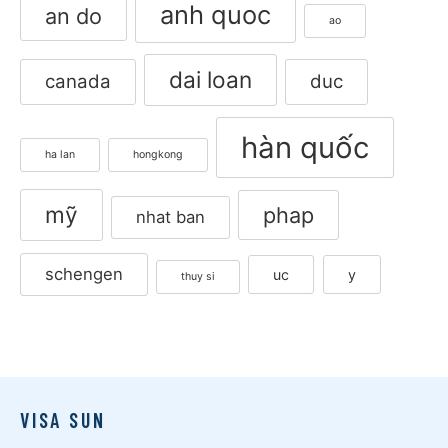
anh quoc
an do
ao
dai loan
canada
duc
hàn quốc
ha lan
hongkong
mỹ
phap
nhat ban
schengen
uc
y
thuy si
VISA SUN