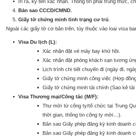
In ra, ký tên xác nhận. Thông tin phải trung thực, c
Bản sao CCCD/CMND.
Giấy tờ chứng minh tình trạng cư trú
.
Ngoài các giấy tờ cơ bản trên, tùy thuộc vào loại visa bạ
Visa Du lịch (L):
Xác nhận đặt vé máy bay khứ hồi.
Xác nhận đặt phòng khách sạn tương ứng 
Lịch trình chi tiết chuyến đi (ngày đi, n
Giấy tờ chứng minh công việc (Hợp đồng
Giấy tờ chứng minh tài chính (Sao kê tà
Visa Thương mại/Công tác (M/F):
Thư mời từ công ty/tổ chức tại Trung Qu
thời gian, thông tin công ty mời…).
Bản sao Giấy phép đăng ký kinh doanh c
Bản sao Giấy phép đăng ký kinh doanh c