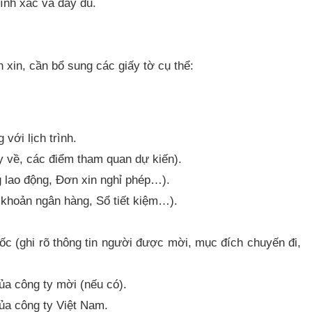
hính xác và đầy đủ.
n xin, cần bổ sung các giấy tờ cụ thể:
với lịch trình.
gày về, các điểm tham quan dự kiến).
 lao động, Đơn xin nghỉ phép…).
i khoản ngân hàng, Sổ tiết kiệm…).
ốc (ghi rõ thông tin người được mời, mục đích chuyến đi,
ủa công ty mời (nếu có).
ủa công ty Việt Nam.