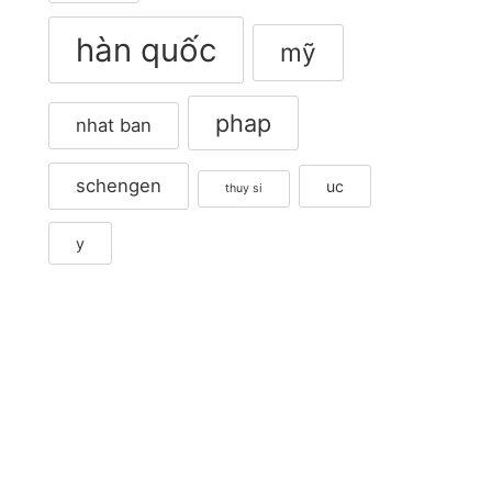
hàn quốc
mỹ
phap
nhat ban
schengen
uc
thuy si
y