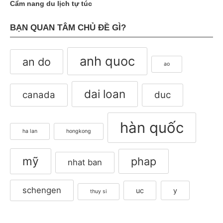
Cẩm nang du lịch tự túc
BẠN QUAN TÂM CHỦ ĐỀ GÌ?
anh quoc
an do
ao
dai loan
canada
duc
hàn quốc
ha lan
hongkong
mỹ
phap
nhat ban
schengen
uc
y
thuy si