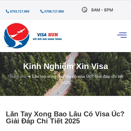
8AM - 8PM
0703.717.969
0708.717.969
Kinh Nghiệm Xin Visa
Trang chủ
➜
Lăn tay xong bao lâu có visa Úc? Giải đáp chi tiết
2025
Lăn Tay Xong Bao Lâu Có Visa Úc?
Giải Đáp Chi Tiết 2025