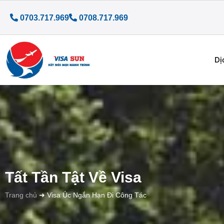
0703.717.969
0708.717.969
Dị
Tất Tần Tật Về Visa
Trang chủ
➜
Visa Úc Ngắn Hạn Đi Công Tác