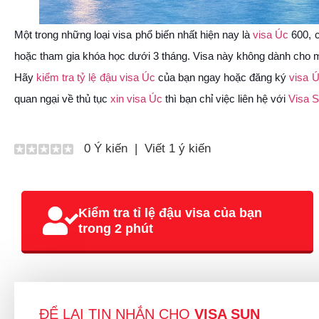
Một trong những loại visa phổ biến nhất hiện nay là
visa Úc
600, ch
hoặc tham gia khóa học dưới 3 tháng. Visa này không dành cho m
Hãy
kiểm tra tỷ lệ đậu visa Úc
của bạn ngay hoặc đăng ký
visa 
quan ngại về thủ tục
xin visa Úc
thì bạn chỉ việc liên hệ với
Visa 
0 Ý kiến
|
Viết 1 ý kiến
Kiểm tra tỉ lệ đậu visa của bạn
trong 2 phút
ĐỂ LẠI TIN NHẮN CHO
VISA SUN