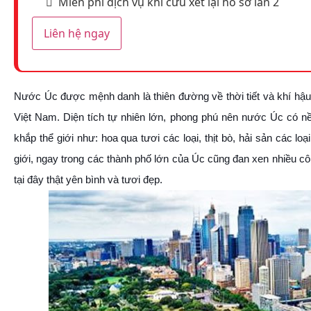
Miễn phí dịch vụ khi cứu xét lại hồ sơ lần 2
Liên hệ ngay
Nước Úc được mệnh danh là thiên đường về thời tiết và khí hậu
Việt Nam. Diện tích tự nhiên lớn, phong phú nên nước Úc có nền
khắp thể giới như: hoa qua tươi các loại, thịt bò, hải sản các 
giới, ngay trong các thành phố lớn của Úc cũng đan xen nhiều c
tại đây thật yên bình và tươi đẹp.