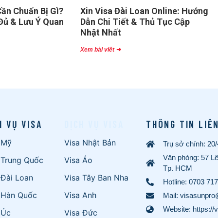
ần Chuẩn Bị Gì?
Xin Visa Đài Loan Online: Hướng
Đủ & Lưu Ý Quan
Dẫn Chi Tiết & Thủ Tục Cập
Nhật Nhất
Xem bài viết ➜
H VỤ VISA
DỊCH VỤ VISA
THÔNG TIN LIÊ
 Mỹ
Visa Nhật Bản
Trụ sở chính: 20
Văn phòng: 57 L
 Trung Quốc
Visa Áo
Tp. HCM
 Đài Loan
Visa Tây Ban Nha
Hotline:
0703 717
 Hàn Quốc
Visa Anh
Mail: visasunpr
Website: https://
 Úc
Visa Đức