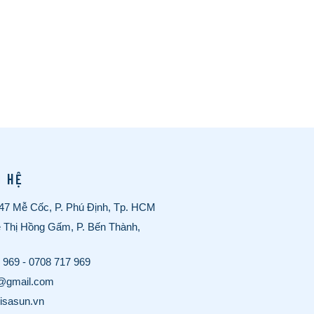
N HỆ
/47 Mễ Cốc, P. Phú Định, Tp. HCM
ê Thị Hồng Gấm, P. Bến Thành,
 969
-
0708 717 969
o@gmail.com
visasun.vn