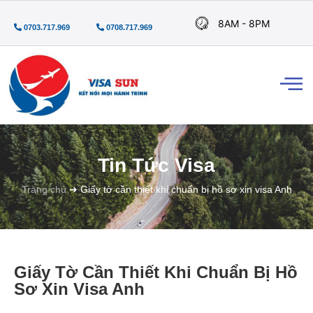
8AM - 8PM
0703.717.969
0708.717.969
Tin Tức Visa
Trang chủ
➜
Giấy tờ cần thiết khi chuẩn bị hồ sơ xin visa Anh
Giấy Tờ Cần Thiết Khi Chuẩn Bị Hồ
Sơ Xin Visa Anh