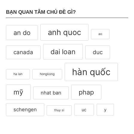
BẠN QUAN TÂM CHỦ ĐỀ GÌ?
anh quoc
an do
ao
dai loan
canada
duc
hàn quốc
ha lan
hongkong
mỹ
phap
nhat ban
schengen
uc
y
thuy si