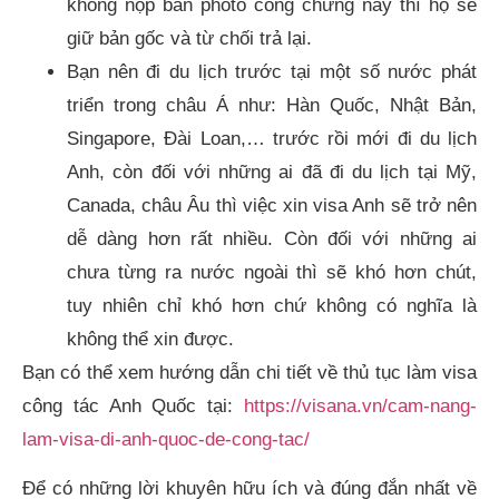
không nộp bản photo công chứng này thì họ sẽ
giữ bản gốc và từ chối trả lại.
Bạn nên đi du lịch trước tại một số nước phát
triển trong châu Á như: Hàn Quốc, Nhật Bản,
Singapore, Đài Loan,… trước rồi mới đi du lịch
Anh, còn đối với những ai đã đi du lịch tại Mỹ,
Canada, châu Âu thì việc xin visa Anh sẽ trở nên
dễ dàng hơn rất nhiều. Còn đối với những ai
chưa từng ra nước ngoài thì sẽ khó hơn chút,
tuy nhiên chỉ khó hơn chứ không có nghĩa là
không thể xin được.
Bạn có thể xem hướng dẫn chi tiết về thủ tục làm visa
công tác Anh Quốc tại:
https://visana.vn/cam-nang-
lam-visa-di-anh-quoc-de-cong-tac/
Để có những lời khuyên hữu ích và đúng đắn nhất về