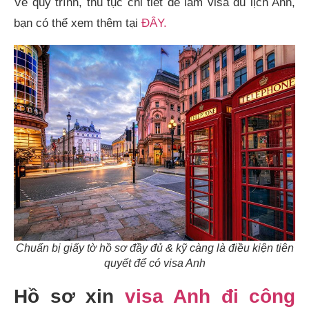
Về quy trình, thủ tục chi tiết để làm visa du lịch Anh,
bạn có thể xem thêm tại
ĐÂY.
Chuẩn bị giấy tờ hồ sơ đầy đủ & kỹ càng là điều kiện tiên
quyết để có visa Anh
Hồ sơ xin
visa Anh đi công