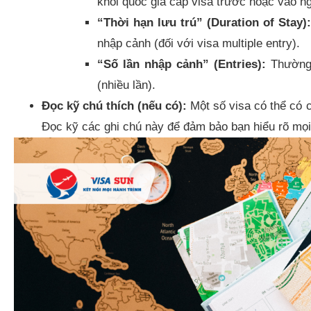
khỏi quốc gia cấp visa trước hoặc vào n
“Thời hạn lưu trú” (Duration of Stay):
nhập cảnh (đối với visa multiple entry).
“Số lần nhập cảnh” (Entries):
Thường l
(nhiều lần).
Đọc kỹ chú thích (nếu có):
Một số visa có thể có c
Đọc kỹ các ghi chú này để đảm bảo bạn hiểu rõ mọi