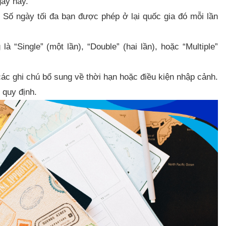
gày này.
Số ngày tối đa bạn được phép ở lại quốc gia đó mỗi lần
à “Single” (một lần), “Double” (hai lần), hoặc “Multiple”
ác ghi chú bổ sung về thời hạn hoặc điều kiện nhập cảnh.
 quy định.