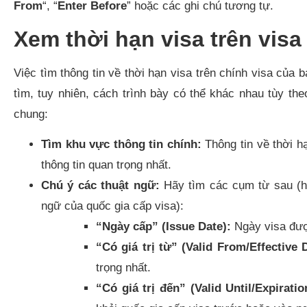
From
“, “
Enter Before
” hoặc các ghi chú tương tự.
Xem thời hạn visa trên vis
Việc tìm thông tin về thời hạn visa trên chính visa của 
tìm, tuy nhiên, cách trình bày có thể khác nhau tùy th
chung:
Tìm khu vực thông tin chính:
Thông tin về thời h
thông tin quan trọng nhất.
Chú ý các thuật ngữ:
Hãy tìm các cụm từ sau (h
ngữ của quốc gia cấp visa):
“Ngày cấp” (Issue Date):
Ngày visa đư
“Có giá trị từ” (Valid From/Effective 
trọng nhất.
“Có giá trị đến” (Valid Until/Expirati