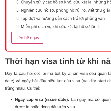
Chuyên xử lý các hồ sơ khó, cứu xét lại nhứng hồ
Nghiên cứu hồ sơ, phòng hờ rủi ro, viết thư giải 
Tập dợt và hướng dẫn cách trả lời phỏng vấn
Miễn phí dịch vụ khi cứu xét lại hồ sơ lần 2
Liên hệ ngay
Thời hạn visa tính từ khi n
Đây là câu hỏi cốt lõi mà bất kỳ ai xin visa đều quan
date) và ngày bắt đầu hiệu lực của visa (validity start 
trùng nhau. Cụ thể:
Ngày cấp visa (issue date):
Là ngày mà cơ quan 
được in hoặc đóng dấu trên visa.