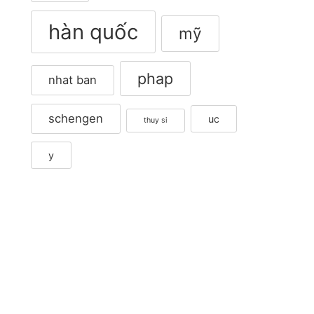
hàn quốc
mỹ
phap
nhat ban
schengen
uc
thuy si
y