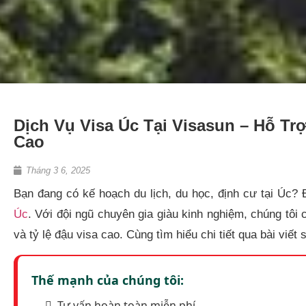
Dịch Vụ Visa Úc Tại Visasun – Hỗ Tr
Cao
Tháng 3 6, 2025
Bạn đang có kế hoạch du lịch, du học, định cư tại Úc? 
Úc
. Với đội ngũ chuyên gia giàu kinh nghiệm, chúng tô
và tỷ lệ đậu visa cao. Cùng tìm hiểu chi tiết qua bài viết 
Thế mạnh của chúng tôi:
Tư vấn hoàn toàn miễn phí