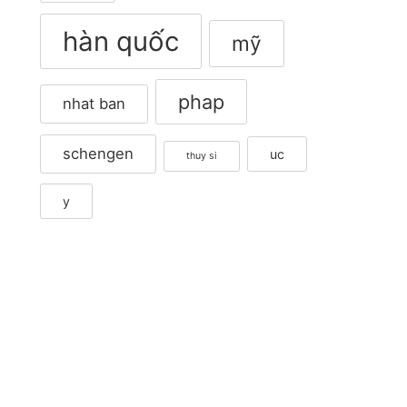
hàn quốc
mỹ
phap
nhat ban
schengen
uc
thuy si
y