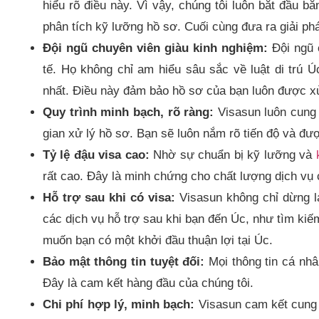
hiểu rõ điều này. Vì vậy, chúng tôi luôn bắt đầu b
phân tích kỹ lưỡng hồ sơ. Cuối cùng đưa ra giải ph
Đội ngũ chuyên viên giàu kinh nghiệm:
Đội ngũ 
tế. Họ không chỉ am hiểu sâu sắc về luật di trú Ú
nhất. Điều này đảm bảo hồ sơ của bạn luôn được xử
Quy trình minh bạch, rõ ràng:
Visasun luôn cung c
gian xử lý hồ sơ. Bạn sẽ luôn nắm rõ tiến độ và đ
Tỷ lệ đậu visa cao:
Nhờ sự chuẩn bị kỹ lưỡng và
rất cao. Đây là minh chứng cho chất lượng dịch vụ 
Hỗ trợ sau khi có visa:
Visasun không chỉ dừng l
các dịch vụ hỗ trợ sau khi bạn đến Úc, như tìm ki
muốn bạn có một khởi đầu thuận lợi tại Úc.
Bảo mật thông tin tuyệt đối:
Mọi thông tin cá nhâ
Đây là cam kết hàng đầu của chúng tôi.
Chi phí hợp lý, minh bạch:
Visasun cam kết cung 