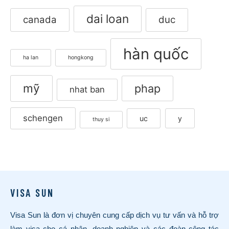
dai loan
canada
duc
hàn quốc
ha lan
hongkong
mỹ
phap
nhat ban
schengen
uc
y
thuy si
VISA SUN
Visa Sun là đơn vị chuyên cung cấp dịch vụ tư vấn và hỗ trợ
làm visa cho cá nhân, doanh nghiệp và các đoàn công tác