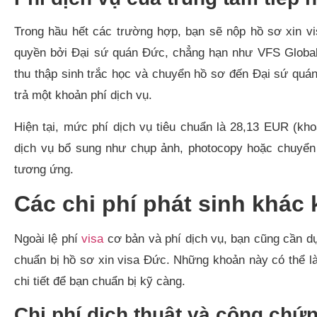
Trong hầu hết các trường hợp, bạn sẽ nộp hồ sơ xin v
quyền bởi Đại sứ quán Đức, chẳng hạn như VFS Global.
thu thập sinh trắc học và chuyển hồ sơ đến Đại sứ quá
trả một khoản phí dịch vụ.
Hiện tại, mức phí dịch vụ tiêu chuẩn là 28,13 EUR (k
dịch vụ bổ sung như chụp ảnh, photocopy hoặc chuyển 
tương ứng.
Các chi phí phát sinh khác 
Ngoài lệ phí
visa
cơ bản và phí dịch vụ, bạn cũng cần dự 
chuẩn bị hồ sơ xin visa Đức. Những khoản này có thể là
chi tiết để bạn chuẩn bị kỹ càng.
Chi phí dịch thuật và công chứn