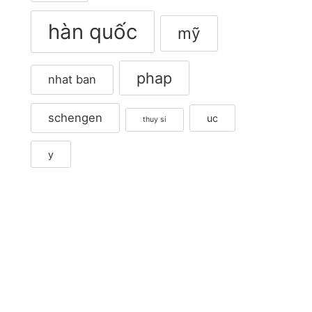
hàn quốc
mỹ
phap
nhat ban
schengen
uc
thuy si
y