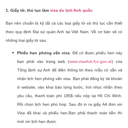
1. Giấy tờ, thủ tục làm
visa du lịch Anh quốc
Bạn nên chuẩn bị kỹ tất cả các loại giấy tờ và thủ tục cần thiết
theo quy định Đại sứ quán Anh tại Việt Nam. Về cơ bản sẽ có
những loại giấy tờ sau:
Phiếu hẹn phỏng vấn visa
. Để có được phiếu hẹn này
bạn phải vào trang web (
www.visa4uk.fco.gov.uk
) của
Tổng lãnh sự Anh để điền thông tin theo mẫu có sẵn và
nhận lịch hẹn phỏng vấn visa. Bạn phải đăng ký tài khoản
ở website, vào khai báo từng bước, hơi nhọc nhằn theo
yêu cầu, thanh toán phí 185$ nếu nộp tại Hồ Chí Minh.
Rồi chọn lịch hẹn phù hợp. Sau đó in ra giấy A4 đơn xin
Visa đã khai và phiếu hẹn.Bạn phải thanh toán tiền thì
mới xin lịch hẹn được.