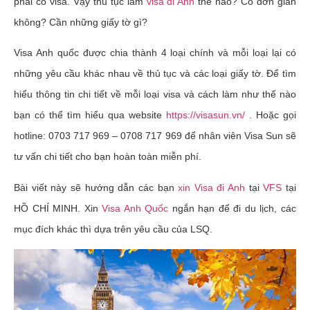
phải có visa. Vậy thủ tục làm
visa đi Anh
thế nào? Có đơn giản
không? Cần những giấy tờ gì?
Visa Anh quốc được chia thành 4 loại chính và mỗi loại lại có
những yêu cầu khác nhau về thủ tục và các loại giấy tờ. Để tìm
hiểu thông tin chi tiết về mỗi loại visa và cách làm như thế nào
bạn có thể tìm hiểu qua website
https://visasun.vn/
. Hoặc gọi
hotline: 0703 717 969 – 0708 717 969 để nhân viên Visa Sun sẽ
tư vấn chi tiết cho bạn hoàn toàn miễn phí.
Bài viết này sẽ hướng dẫn các bạn
xin Visa đi Anh
tại
VFS
tại
HỒ CHÍ MINH. Xin
Visa Anh Quốc
ngắn hạn để đi du lịch, các
mục đích khác thì dựa trên yêu cầu của LSQ.