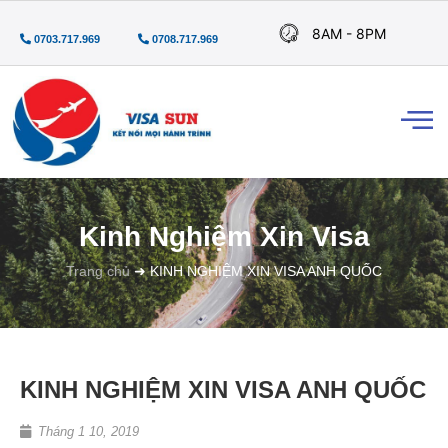
8AM - 8PM
0703.717.969
0708.717.969
Kinh Nghiệm Xin Visa
Trang chủ
➜
KINH NGHIỆM XIN VISA ANH QUỐC
KINH NGHIỆM XIN VISA ANH QUỐC
Tháng 1 10, 2019