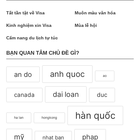
Tất tần tật về Visa
Muôn màu văn hóa
Kinh nghiệm xin Visa
Mùa lễ hội
Cẩm nang du lịch tự túc
BẠN QUAN TÂM CHỦ ĐỀ GÌ?
anh quoc
an do
ao
dai loan
canada
duc
hàn quốc
ha lan
hongkong
mỹ
phap
nhat ban