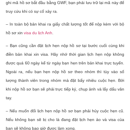
ghi mã hồ sơ bắt đầu bằng GWF, bạn phải lưu trữ lại mã này để
truy cứu khi có sự cố xảy ra.
– In toàn bộ bản khai ra giấy chất lượng tốt để nộp kèm với bộ
hồ sơ xin
visa du lịch Anh
.
– Bạn cũng cần đặt lịch hẹn nộp hồ sơ tại bước cuối cùng khi
điền bản khai xin visa. Hãy nhớ thời gian lịch hẹn nộp không
được quá 60 ngày kể từ ngày bạn hẹn trên bản khai trực tuyến.
Ngoài ra, nếu bạn hẹn nộp hồ sơ theo nhóm thì tùy vào số
lượng thành viên trong nhóm mà đặt bấy nhiêu cuộc hẹn. Bởi
khi nộp hồ sơ bạn sẽ phải trực tiếp ký, chụp ảnh và lấy dấu vân
tay.
– Nếu muốn đổi lịch hẹn nộp hồ sơ bạn phải hủy cuộc hẹn cũ.
Nếu không bạn sẽ bị cho là đang đặt lịch hẹn ảo và visa của
bạn sẽ không bao giờ được làm xong.