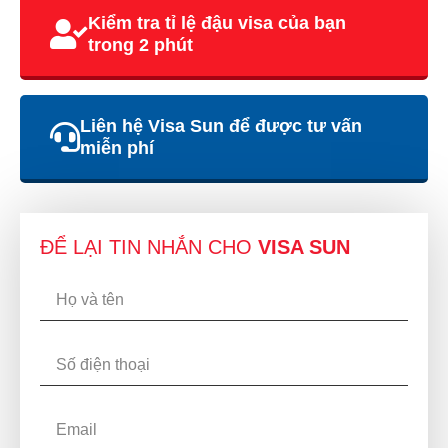
Kiểm tra tỉ lệ đậu visa của bạn
trong 2 phút
Liên hệ Visa Sun để được tư vấn
miễn phí
ĐỂ LẠI TIN NHẮN CHO
VISA SUN