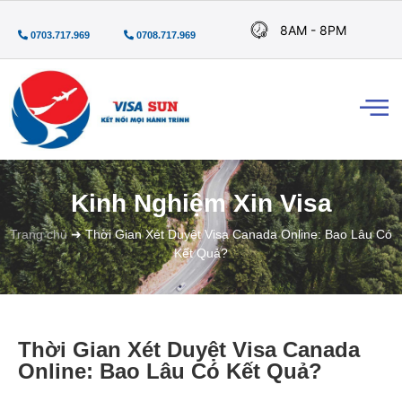
8AM - 8PM
0703.717.969
0708.717.969
Kinh Nghiệm Xin Visa
Trang chủ
➜
Thời Gian Xét Duyệt Visa Canada Online: Bao Lâu Có
Kết Quả?
Thời Gian Xét Duyệt Visa Canada
Online: Bao Lâu Có Kết Quả?