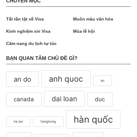
CHUYÊN MỤC
Tất tần tật về Visa
Muôn màu văn hóa
Kinh nghiệm xin Visa
Mùa lễ hội
Cẩm nang du lịch tự túc
BẠN QUAN TÂM CHỦ ĐỀ GÌ?
anh quoc
an do
ao
dai loan
canada
duc
hàn quốc
ha lan
hongkong