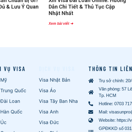
ần Chuẩn Bị Gì?
Xin Visa Đài Loan Online: Hướng
Đủ & Lưu Ý Quan
Dẫn Chi Tiết & Thủ Tục Cập
Nhật Nhất
Xem bài viết ➜
H VỤ VISA
DỊCH VỤ VISA
THÔNG TIN LIÊ
 Mỹ
Visa Nhật Bản
Trụ sở chính: 20
Văn phòng: 57 L
 Trung Quốc
Visa Áo
Tp. HCM
 Đài Loan
Visa Tây Ban Nha
Hotline:
0703 717
 Hàn Quốc
Visa Anh
Mail: visasunpr
Website: https://
 Úc
Visa Đức
GPĐKKD số 0315