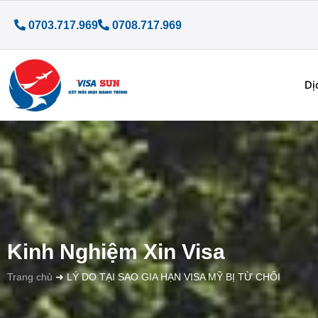
0703.717.969
0708.717.969
Dị
Kinh Nghiệm Xin Visa
Trang chủ
➜
LÝ DO TẠI SAO GIA HẠN VISA MỸ BỊ TỪ CHỐI