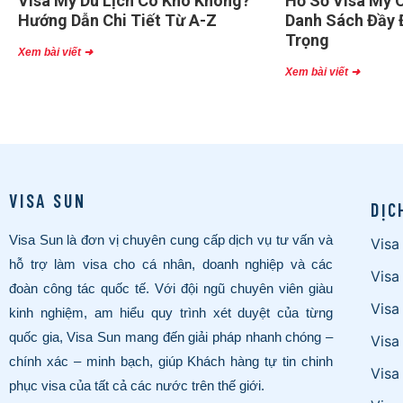
Visa Mỹ Du Lịch Có Khó Không?
Hồ Sơ Visa Mỹ C
Hướng Dẫn Chi Tiết Từ A-Z
Danh Sách Đầy 
Trọng
Xem bài viết ➜
Xem bài viết ➜
VISA SUN
DỊC
Visa Sun là đơn vị chuyên cung cấp dịch vụ tư vấn và
Visa
hỗ trợ làm visa cho cá nhân, doanh nghiệp và các
Visa
đoàn công tác quốc tế. Với đội ngũ chuyên viên giàu
Visa
kinh nghiệm, am hiểu quy trình xét duyệt của từng
quốc gia, Visa Sun mang đến giải pháp nhanh chóng –
Visa
chính xác – minh bạch, giúp Khách hàng tự tin chinh
Visa
phục visa của tất cả các nước trên thế giới.