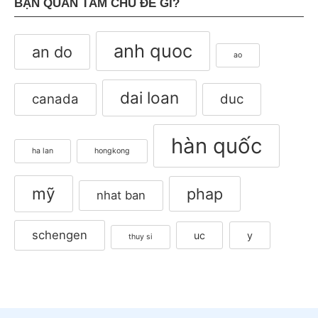
BẠN QUAN TÂM CHỦ ĐỀ GÌ?
anh quoc
an do
ao
dai loan
canada
duc
hàn quốc
ha lan
hongkong
mỹ
phap
nhat ban
schengen
uc
y
thuy si