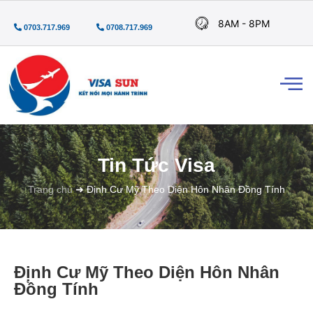
8AM - 8PM
0703.717.969
0708.717.969
Tin Tức Visa
Trang chủ
➜
Định Cư Mỹ Theo Diện Hôn Nhân Đồng Tính
Định Cư Mỹ Theo Diện Hôn Nhân
Đồng Tính