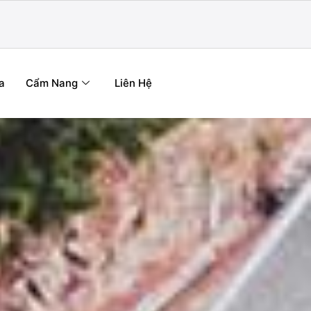
a
Cẩm Nang
Liên Hệ