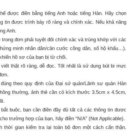
hể được điền bằng tiếng Anh hoặc tiếng Hàn. Hãy chọn
 tin được trình bày rõ ràng và chính xác. Nếu khả năng
ếng Anh.
 trong đơn phải tuyệt đối chính xác và trùng khớp với các
 chứng minh nhân dân/căn cước công dân, sổ hộ khẩu…).
khiến hồ sơ của bạn bị từ chối.
iết thật rõ ràng, dễ đọc. Tốt nhất là sử dụng bút bi mực
đơn.
đúng theo quy định của Đại sứ quán/Lãnh sự quán Hàn
Thông thường, ảnh thẻ cần có kích thước 3.5cm x 4.5cm,
ất.
ắt buộc, bạn cần điền đầy đủ tất cả các thông tin được
ho trường hợp của bạn, hãy điền “N/A” (Not Applicable).
 thời gian kiểm tra lại toàn bộ đơn một cách cẩn thận.