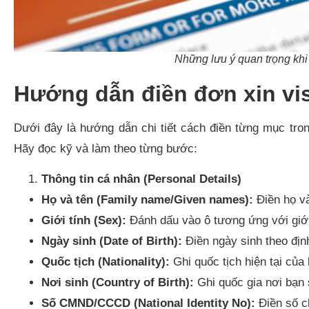
Những lưu ý quan trọng khi
Hướng dẫn điền đơn xin vis
Dưới đây là hướng dẫn chi tiết cách điền từng mục tr
Hãy đọc kỹ và làm theo từng bước:
Thông tin cá nhân (Personal Details)
Họ và tên (Family name/Given names):
Điền họ và
Giới tính (Sex):
Đánh dấu vào ô tương ứng với giới
Ngày sinh (Date of Birth):
Điền ngày sinh theo 
Quốc tịch (Nationality):
Ghi quốc tịch hiện tại của 
Nơi sinh (Country of Birth):
Ghi quốc gia nơi bạn s
Số CMND/CCCD (National Identity No):
Điền số c