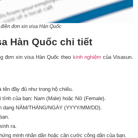
 điền đơn xin visa Hàn Quốc
a Hàn Quốc chi tiết
ong đơn xin visa Hàn Quốc theo
kinh nghiệm
của Visasun.
 tên đầy đủ như trong hộ chiếu.​
 tính của bạn: Nam (Male) hoặc Nữ (Female).​
định dạng NĂM/THÁNG/NGÀY (YYYY/MM/DD).​
bạn.​
inh ra.​
hứng minh nhân dân hoặc căn cước công dân của bạn.​