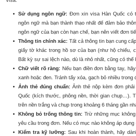
visa.
Sử dụng ngôn ngữ:
Đơn xin visa Hàn Quốc có t
ngôn ngữ mà bạn thành thạo nhất để đảm bảo thông
ngôn ngữ của bạn còn hạn chế, bạn nên viết đơn ti
Thông tin chính xác:
Tất cả thông tin bạn cung cấp
giấy tờ khác trong hồ sơ của bạn (như hộ chiếu,
Bất kỳ sự sai lệch nào, dù là nhỏ nhất, cũng có thể 
Chữ viết rõ ràng:
Nếu bạn điền đơn bằng tay, hãy v
xanh hoặc đen. Tránh tẩy xóa, gạch bỏ nhiều trong 
Ảnh thẻ đúng chuẩn:
Ảnh thẻ nộp kèm đơn phải 
Quốc (kích thước, phông nền, thời gian chụp…). 
trên nền trắng và chụp trong khoảng 6 tháng gần nh
Không bỏ trống thông tin:
Trừ những mục không b
yêu cầu trong đơn. Nếu có mục nào không áp dụng c
Kiểm tra kỹ lưỡng:
Sau khi hoàn thành, hãy dành