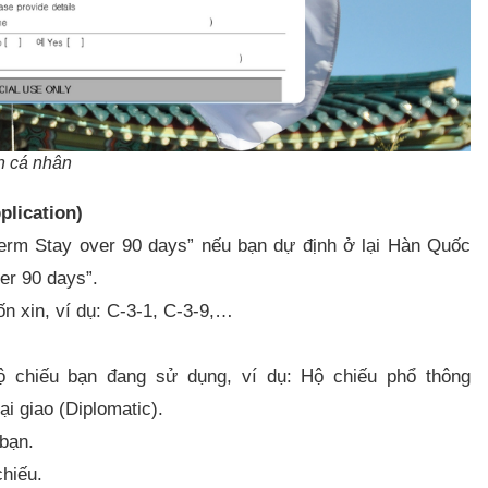
n cá nhân
plication)
erm Stay over 90 days” nếu bạn dự định ở lại Hàn Quốc
r 90 days”.​
ốn xin, ví dụ: C-3-1, C-3-9,…​
 chiếu bạn đang sử dụng, ví dụ: Hộ chiếu phổ thông
i giao (Diplomatic).​
bạn.​
hiếu.​