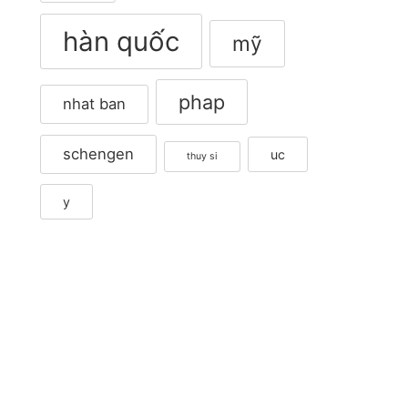
hàn quốc
mỹ
phap
nhat ban
schengen
uc
thuy si
y