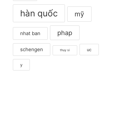
hàn quốc
mỹ
phap
nhat ban
schengen
uc
thuy si
y