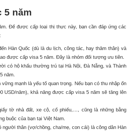
c 5 năm
ăm. Để được cấp loại thị thực này, bạn cần đáp ứng các
:
ến Hàn Quốc (dù là du lịch, công tác, hay thăm thân) và
ao được cấp visa 5 năm. Đây là nhóm đối tượng ưu tiên.
i có hộ khẩu thường trú tại Hà Nội, Đà Nẵng, và Thành
 5 năm.
 vững mạnh là yếu tố quan trọng. Nếu bạn có thu nhập ổn
000 USD/năm), khả năng được cấp visa 5 năm sẽ tăng lên
 giấy tờ nhà đất, xe cộ, cổ phiếu,…, cũng là những bằng
ng buộc của bạn tại Việt Nam.
 người thân (vợ/chồng, cha/mẹ, con cái) là công dân Hàn