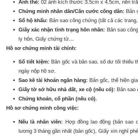
Ảnh thẻ:
02 ảnh kích thước 3.5cm x 4.5cm, nền trắ
Chứng minh nhân dân/Căn cước công dân:
Bản 
Sổ hộ khẩu:
Bản sao công chứng (tất cả các trang, 
Giấy xác nhận tình trạng hôn nhân:
Bản sao công 
ly hôn, Giấy chứng tử…
Hồ sơ chứng minh tài chính:
Sổ tiết kiệm:
Bản gốc và bản sao, số dư tối thiểu th
ngày nộp hồ sơ.
Sao kê tài khoản ngân hàng:
Bản gốc, thể hiện gia
Giấy tờ sở hữu nhà đất, xe cộ (nếu có):
Bản sao 
Chứng khoán, cổ phần (nếu có).
Hồ sơ chứng minh công việc:
Nếu là nhân viên:
Hợp đồng lao động (bản sao c
lương 3 tháng gần nhất (bản gốc), Giấy xin nghỉ p