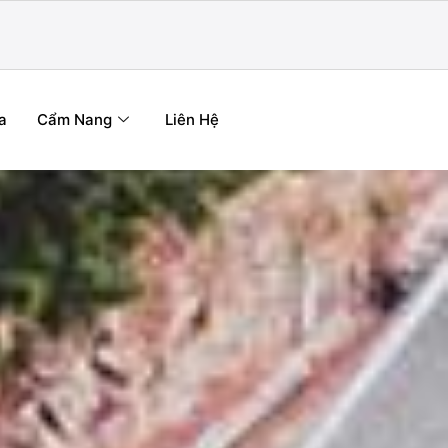
a
Cẩm Nang
Liên Hệ