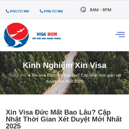
8AM - 8PM
0703.717.969
0708.717.969
Kinh Nghiệm Xin Visa
Trang chủ
➜
Xin visa Đức mất bao lâu? Cập nhật thời gian xét
duyệt mới nhất 2025
Xin Visa Đức Mất Bao Lâu? Cập
Nhật Thời Gian Xét Duyệt Mới Nhất
2025