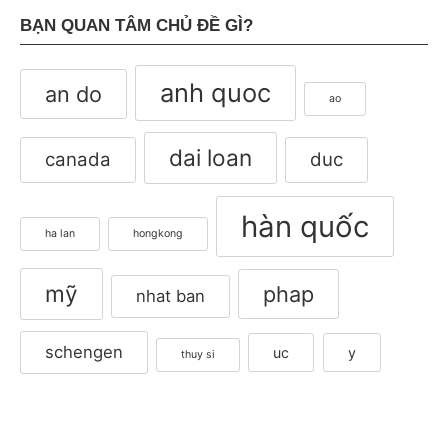
BẠN QUAN TÂM CHỦ ĐỀ GÌ?
anh quoc
an do
ao
dai loan
canada
duc
hàn quốc
ha lan
hongkong
mỹ
phap
nhat ban
schengen
uc
y
thuy si