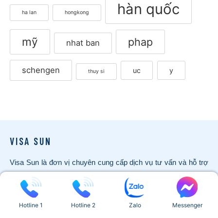
hàn quốc
ha lan
hongkong
mỹ
phap
nhat ban
schengen
uc
y
thuy si
VISA SUN
Visa Sun là đơn vị chuyên cung cấp dịch vụ tư vấn và hỗ trợ
làm visa cho cá nhân, doanh nghiệp và các đoàn công tác
quốc tế. Với đội ngũ chuyên viên giàu kinh nghiệm, am hiểu
quy trình xét duyệt của từng quốc gia, Visa Sun mang đến giải
Hotline 1
Hotline 2
Zalo
Messenger
pháp nhanh chóng – chính xác – minh bạch, giúp Khách hàng