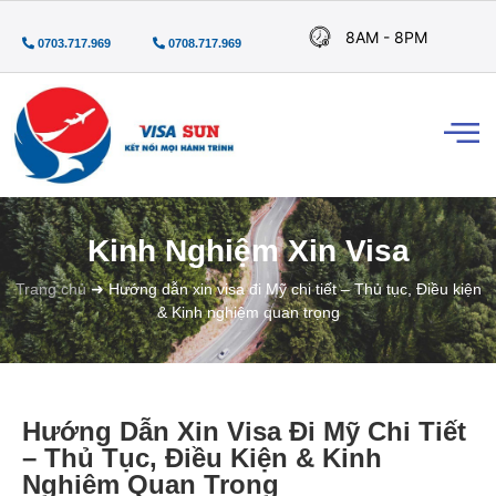
8AM - 8PM
0703.717.969
0708.717.969
Kinh Nghiệm Xin Visa
Trang chủ
➜
Hướng dẫn xin visa đi Mỹ chi tiết – Thủ tục, Điều kiện
& Kinh nghiệm quan trọng
Hướng Dẫn Xin Visa Đi Mỹ Chi Tiết
– Thủ Tục, Điều Kiện & Kinh
Nghiệm Quan Trọng