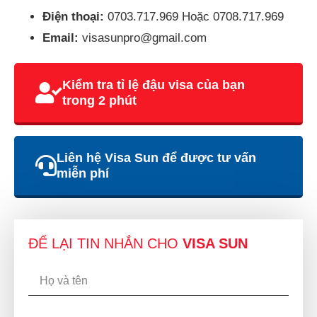
Điện thoại:
0703.717.969 Hoặc 0708.717.969
Email:
visasunpro@gmail.com
Kiểm tra tỉ lệ đậu visa của bạn
trong 2 phút
Liên hệ Visa Sun để được tư vấn
miễn phí
ĐỂ LẠI TIN NHẮN CHO
VISA SUN