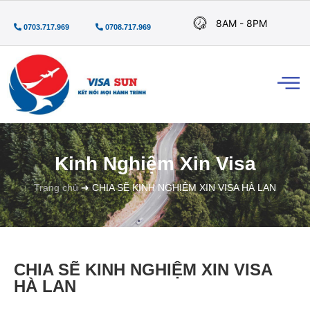
8AM - 8PM
0703.717.969
0708.717.969
Kinh Nghiệm Xin Visa
Trang chủ
➜
CHIA SẼ KINH NGHIỆM XIN VISA HÀ LAN
CHIA SẼ KINH NGHIỆM XIN VISA
HÀ LAN