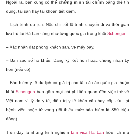
Ngoài ra, bạn cũng có thể
chứng minh tài chính
bằng thẻ tín
dụng, tài sản hay tài khoản tiết kiệm.
– Lịch trình du lịch: Nếu chi tiết lộ trình chuyến đi và thời gian
lưu trú tại Hà Lan cũng như từng quốc gia trong khối
Schengen
.
– Xác nhận đặt phòng khách sạn, vé máy bay.
– Bản sao sổ hộ khẩu. Đăng ký Kết hôn hoặc chứng nhận Ly
hôn (nếu có).
– Bảo hiểm y tế du lịch có giá trị cho tất cả các quốc gia thuộc
khối
Schengen
bao gồm mọi chi phí liên quan đến việc trở về
Việt nam vì lý do y tế, điều trị y tế khẩn cấp hay cấp cứu tại
bệnh viện hoặc tử vong (tối thiểu mức bảo hiểm là 850 triệu
đồng).
Trên đây là những kinh nghiệm
làm visa Hà Lan
hữu ích mà