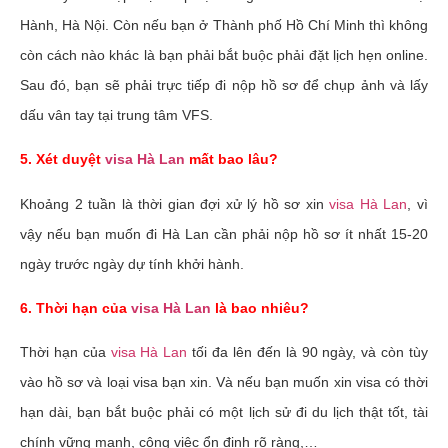
Hành, Hà Nội. Còn nếu bạn ở Thành phố Hồ Chí Minh thì không
còn cách nào khác là bạn phải bắt buộc phải đặt lịch hẹn online.
Sau đó, bạn sẽ phải trực tiếp đi nộp hồ sơ để chụp ảnh và lấy
dấu vân tay tại trung tâm VFS.
5. Xét duyệt
visa Hà Lan
mất bao lâu?
Khoảng 2 tuần là thời gian đợi xử lý hồ sơ xin
visa Hà Lan
, vì
vậy nếu bạn muốn đi Hà Lan cần phải nộp hồ sơ ít nhất 15-20
ngày trước ngày dự tính khởi hành.
6. Thời hạn của
visa Hà Lan
là bao nhiêu?
Thời hạn của
visa Hà Lan
tối đa lên đến là 90 ngày, và còn tùy
vào hồ sơ và loại visa bạn xin. Và nếu bạn muốn xin visa có thời
hạn dài, bạn bắt buộc phải có một lịch sử đi du lịch thật tốt, tài
chính vững mạnh, công việc ổn định rõ ràng,…