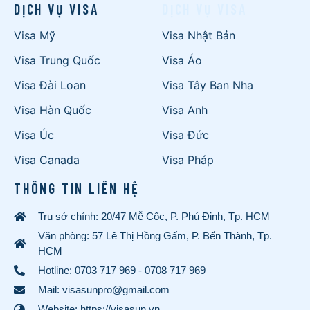
DỊCH VỤ VISA
DỊCH VỤ VISA
Visa Mỹ
Visa Nhật Bản
Visa Trung Quốc
Visa Áo
Visa Đài Loan
Visa Tây Ban Nha
Visa Hàn Quốc
Visa Anh
Visa Úc
Visa Đức
Visa Canada
Visa Pháp
THÔNG TIN LIÊN HỆ
Trụ sở chính: 20/47 Mễ Cốc, P. Phú Định, Tp. HCM
Văn phòng: 57 Lê Thị Hồng Gấm, P. Bến Thành, Tp.
HCM
Hotline:
0703 717 969
-
0708 717 969
Mail: visasunpro@gmail.com
Website: https://visasun.vn