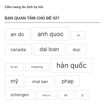
Cẩm nang du lịch tự túc
BẠN QUAN TÂM CHỦ ĐỀ GÌ?
anh quoc
an do
ao
dai loan
canada
duc
hàn quốc
ha lan
hongkong
mỹ
phap
nhat ban
schengen
uc
y
thuy si