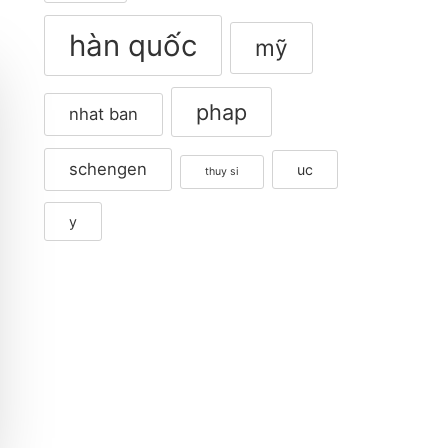
hàn quốc
mỹ
phap
nhat ban
schengen
uc
thuy si
y