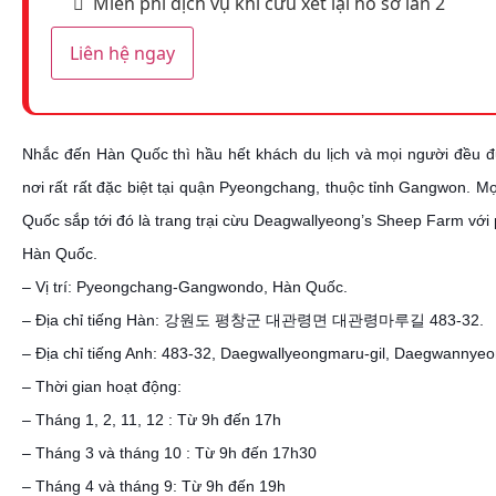
Miễn phí dịch vụ khi cứu xét lại hồ sơ lần 2
Liên hệ ngay
Nhắc đến Hàn Quốc thì hầu hết khách du lịch và mọi người đều đ
nơi rất rất đặc biệt tại quận Pyeongchang, thuộc tỉnh Gangwon. Mọ
Quốc sắp tới đó là trang trại cừu Deagwallyeong’s Sheep Farm với 
Hàn Quốc.
– Vị trí: Pyeongchang-Gangwondo, Hàn Quốc.
– Địa chỉ tiếng Hàn: 강원도 평창군 대관령면 대관령마루길 483-32.
– Địa chỉ tiếng Anh: 483-32, Daegwallyeongmaru-gil, Daegwann
– Thời gian hoạt động:
– Tháng 1, 2, 11, 12 : Từ 9h đến 17h
– Tháng 3 và tháng 10 : Từ 9h đến 17h30
– Tháng 4 và tháng 9: Từ 9h đến 19h