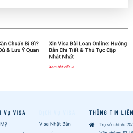
ần Chuẩn Bị Gì?
Xin Visa Đài Loan Online: Hướng
Đủ & Lưu Ý Quan
Dẫn Chi Tiết & Thủ Tục Cập
Nhật Nhất
Xem bài viết ➜
H VỤ VISA
DỊCH VỤ VISA
THÔNG TIN LIÊ
 Mỹ
Visa Nhật Bản
Trụ sở chính: 20
Văn phòng: 57 L