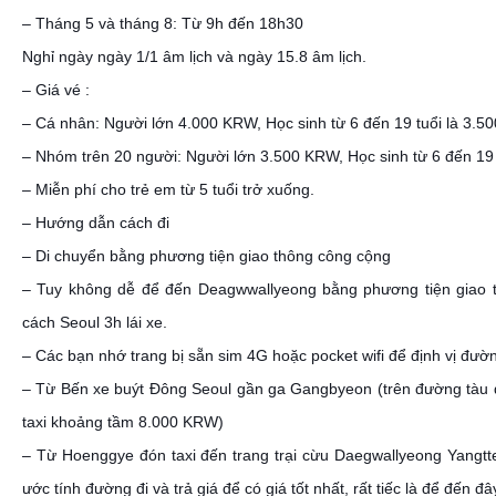
– Tháng 5 và tháng 8: Từ 9h đến 18h30
Nghỉ ngày ngày 1/1 âm lịch và ngày 15.8 âm lịch.
– Giá vé :
– Cá nhân: Người lớn 4.000 KRW, Học sinh từ 6 đến 19 tuổi là 3.50
– Nhóm trên 20 người: Người lớn 3.500 KRW, Học sinh từ 6 đến 19 t
– Miễn phí cho trẻ em từ 5 tuổi trở xuống.
– Hướng dẫn cách đi
– Di chuyển bằng phương tiện giao thông công cộng
– Tuy không dễ để đến Deagwwallyeong bằng phương tiện giao t
cách Seoul 3h lái xe.
– Các bạn nhớ trang bị sẵn sim 4G hoặc pocket wifi để định vị đườn
– Từ Bến xe buýt Đông Seoul gần ga Gangbyeon (trên đường tàu điệ
taxi khoảng tầm 8.000 KRW)
– Từ Hoenggye đón taxi đến trang trại cừu Daegwallyeong Yangtte
ước tính đường đi và trả giá để có giá tốt nhất, rất tiếc là để đến đâ