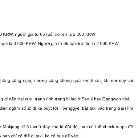
0 KRW, người già từ 65 tuổi trở lên là 2.000 KRW
uổi là 3.000 KRW. Người già từ 65 tuổi trở lên là 2.000 KRW
hông công cộng nhưng cũng không quá khó khăn, khi nơi này chỉ
g đi đến trại cừu, tránh tình trạng bị lạc ở Seoul hay Gangwon nhé.
n ngầm số 2) đi xe buýt tới Hoenggye, bắt taxi vào trang trại (Phí
 Mokjang. Giá taxi ở đây khá là đắt đỏ, bạn có thể check maps để
y bạn chỉ có thể đi taxi, ko có bus để vào.