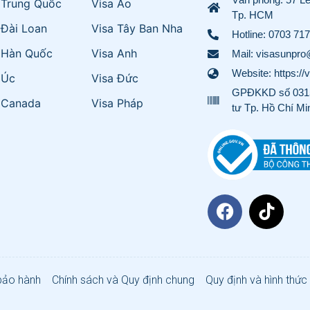
 Trung Quốc
Visa Áo
Tp. HCM
 Đài Loan
Visa Tây Ban Nha
Hotline:
0703 717
 Hàn Quốc
Visa Anh
Mail: visasunpr
Website: https://
 Úc
Visa Đức
GPĐKKD số 0315
 Canada
Visa Pháp
tư Tp. Hồ Chí Mi
bảo hành
Chính sách và Quy định chung
Quy định và hình thức