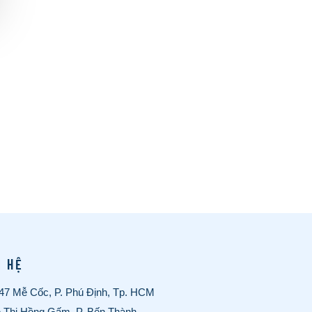
N HỆ
/47 Mễ Cốc, P. Phú Định, Tp. HCM
ê Thị Hồng Gấm, P. Bến Thành,