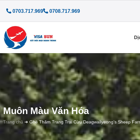
0703.717.969
0708.717.969
Dị
Muôn Màu Văn Hóa
Trang chủ
➜
Ghé Thăm Trang Trại Cừu Deagwallyeong’s Sheep Far