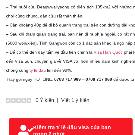
– Trại nuôi cừu Deagwwallyeong có diện tích 195km2 với những n
chơi cùng chúng, đàn cừu rất thân thiện.
– Cần khoảng 40p để đi bộ quanh trang trại trên con đường dài k
– Sau khi tham quan trang trại, bạn nên đi ra phía ngoài, có rất
(5000 won/xiên). Tỉnh Gangwon còn có 1 đặc sản khác là ngô hấp (
– Để có thể đến đây tấm vé đầu tiên chính là
Visa Hàn Quốc
phải k
đến Visa Sun, chuyên gia về VISA với hơn nhiều năm kinh nghiệ
chóng cùng
tỷ lệ đậu
lên đến 99%.
Hãy gọi ngay HOTLINE:
0703 717 969 – 0708 717 969
để được tư 
0 Ý kiến
|
Viết 1 ý kiến
Kiểm tra tỉ lệ đậu visa của bạn
trong 2 phút