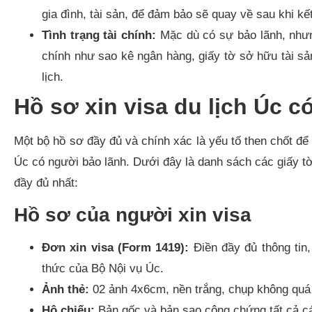
gia đình, tài sản, để đảm bảo sẽ quay về sau khi kế
Tình trạng tài chính:
Mặc dù có sự bảo lãnh, nhưn
chính như sao kê ngân hàng, giấy tờ sở hữu tài sản
lịch.
Hồ sơ xin visa du lịch Úc c
Một bộ hồ sơ đầy đủ và chính xác là yếu tố then chốt để c
Úc có người bảo lãnh. Dưới đây là danh sách các giấy t
đầy đủ nhất:
Hồ sơ của người xin visa
Đơn xin visa (Form 1419):
Điền đầy đủ thông tin,
thức của Bộ Nội vụ Úc.
Ảnh thẻ:
02 ảnh 4x6cm, nền trắng, chụp không quá 
Hộ chiếu:
Bản gốc và bản sao công chứng tất cả các