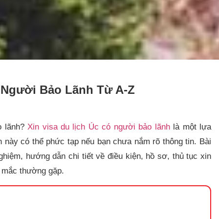
 Người Bảo Lãnh Từ A-Z
o lãnh?
Xin visa du lịch Úc có người bảo lãnh
là một lựa
h này có thể phức tạp nếu bạn chưa nắm rõ thông tin. Bài
iệm, hướng dẫn chi tiết về điều kiện, hồ sơ, thủ tục xin
c mắc thường gặp.