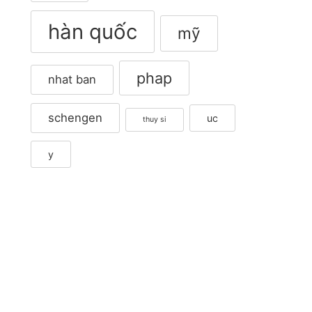
hàn quốc
mỹ
phap
nhat ban
schengen
uc
thuy si
y