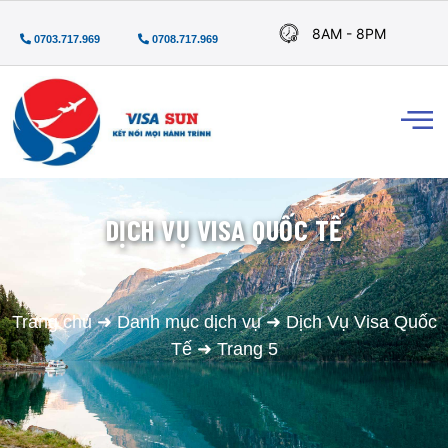
8AM - 8PM
0703.717.969
0708.717.969
DỊCH VỤ VISA QUỐC TẾ
Trang chủ
➜
Danh mục dịch vụ
➜
Dịch Vụ Visa Quốc
Tế
➜
Trang 5