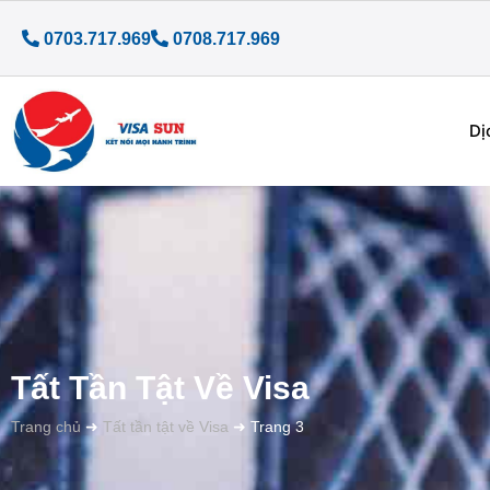
0703.717.969
0708.717.969
Dị
Tất Tần Tật Về Visa
Trang chủ
➜
Tất tần tật về Visa
➜
Trang 3