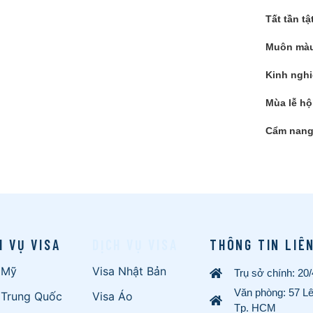
Tất tần tậ
Muôn màu
Kinh nghi
Mùa lễ hộ
Cẩm nang 
H VỤ VISA
DỊCH VỤ VISA
THÔNG TIN LIÊ
 Mỹ
Visa Nhật Bản
Trụ sở chính: 20
Văn phòng: 57 L
 Trung Quốc
Visa Áo
Tp. HCM