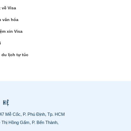
t về Visa
 văn hóa
ệm xin Visa
i
du lịch tự túc
N HỆ
/47 Mễ Cốc, P. Phú Định, Tp. HCM
ê Thị Hồng Gấm, P. Bến Thành,