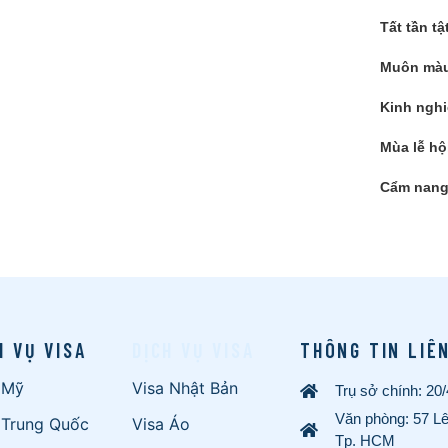
Tất tần tậ
Muôn màu
Kinh nghi
Mùa lễ hộ
Cẩm nang 
H VỤ VISA
DỊCH VỤ VISA
THÔNG TIN LIÊ
 Mỹ
Visa Nhật Bản
Trụ sở chính: 20
Văn phòng: 57 L
 Trung Quốc
Visa Áo
Tp. HCM