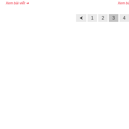
Xem bài viết ➜
Xem bà
⮜
1
2
3
4