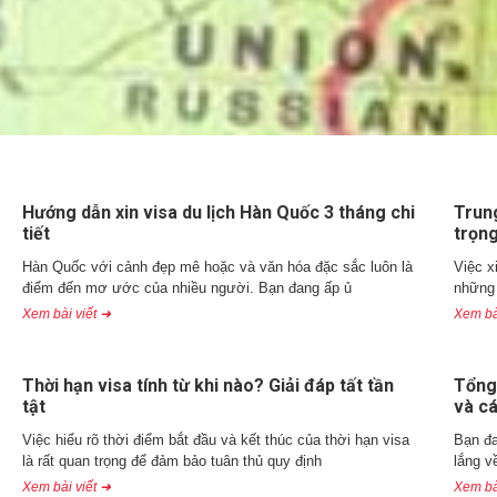
Hướng dẫn xin visa du lịch Hàn Quốc 3 tháng chi
Trun
tiết
trọn
Hàn Quốc với cảnh đẹp mê hoặc và văn hóa đặc sắc luôn là
Việc x
điểm đến mơ ước của nhiều người. Bạn đang ấp ủ
những 
Xem bài viết ➜
Xem bà
Thời hạn visa tính từ khi nào? Giải đáp tất tần
Tổng 
tật
và c
Việc hiểu rõ thời điểm bắt đầu và kết thúc của thời hạn visa
Bạn đa
là rất quan trọng để đảm bảo tuân thủ quy định
lắng v
Xem bài viết ➜
Xem bà