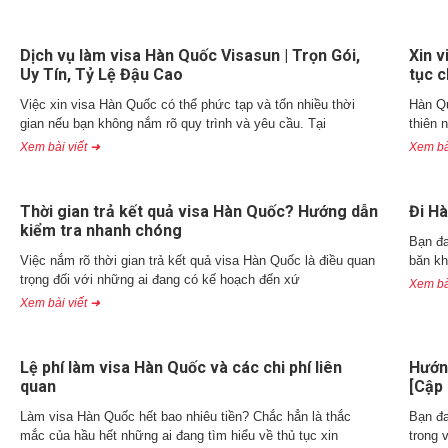
Dịch vụ làm visa Hàn Quốc Visasun | Trọn Gói,
Xin 
Uy Tín, Tỷ Lệ Đậu Cao
tục c
Việc xin visa Hàn Quốc có thể phức tạp và tốn nhiều thời
Hàn Qu
gian nếu bạn không nắm rõ quy trình và yêu cầu. Tại
thiên 
Xem bài viết ➜
Xem bà
Thời gian trả kết quả visa Hàn Quốc? Hướng dẫn
Đi Hà
kiểm tra nhanh chóng
Bạn đa
Việc nắm rõ thời gian trả kết quả visa Hàn Quốc là điều quan
băn kh
trọng đối với những ai đang có kế hoạch đến xứ
Xem bà
Xem bài viết ➜
Lệ phí làm visa Hàn Quốc và các chi phí liên
Hướng
quan
[Cập 
Làm visa Hàn Quốc hết bao nhiêu tiền? Chắc hẳn là thắc
Bạn đa
mắc của hầu hết những ai đang tìm hiểu về thủ tục xin
trong 