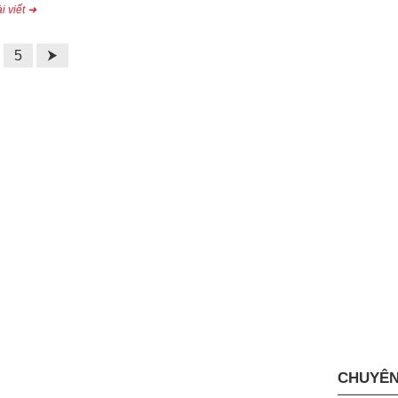
i viết ➜
5
⮞
CHUYÊN