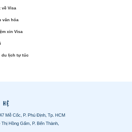
t về Visa
 văn hóa
ệm xin Visa
i
du lịch tự túc
N HỆ
/47 Mễ Cốc, P. Phú Định, Tp. HCM
ê Thị Hồng Gấm, P. Bến Thành,