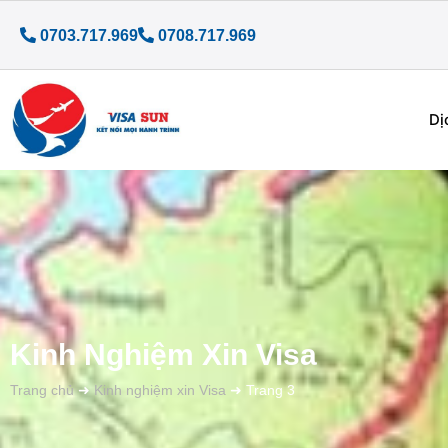
0703.717.969
0708.717.969
Dị
Kinh Nghiệm Xin Visa
Trang chủ
➜
Kinh nghiệm xin Visa
➜
Trang 3