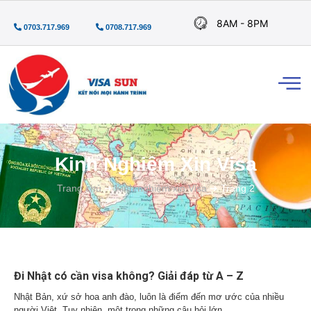
8AM - 8PM
0703.717.969
0708.717.969
Kinh Nghiệm Xin Visa
Trang chủ
➜
Kinh nghiệm xin Visa
➜
Trang 2
Đi Nhật có cần visa không? Giải đáp từ A – Z
Nhật Bản, xứ sở hoa anh đào, luôn là điểm đến mơ ước của nhiều
người Việt. Tuy nhiên, một trong những câu hỏi lớn