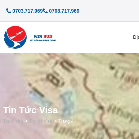
0703.717.969
0708.717.969
Dị
Tin Tức Visa
Trang chủ
➜
Tin tức Visa
➜
Trang 4