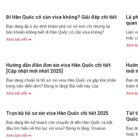
Đi Hàn Quốc có cần visa không? Giải đáp chi tiết
Lệ ph
quan
Bạn đang ấp ủ dự định khám phá xứ sở kim chi nhưng lại
băn khoăn không biết đi Hàn Quốc có cần visa không?
Làm vi
mắc củ
Xem bài viết ➜
Xem bà
Hướng dẫn điền đơn xin visa Hàn Quốc chi tiết
Hướng
[Cập nhật mới nhất 2025]
mới 
Bạn đang chuẩn bị hồ sơ xin visa Hàn Quốc và gặp khó khăn
Bạn đa
trong việc điền đơn? Đừng lo lắng! Bài viết này của
thăm t
Xem bài viết ➜
Xem bà
Trọn bộ hồ sơ xin visa Hàn Quốc chi tiết 2025
Tất t
Quốc
Bạn đang lên kế hoạch cho chuyến đi đến Hàn Quốc và bắt
đầu tìm hiểu về thủ tục xin visa? Đừng lo lắng, Visasun
Bạn đa
hoặc k
Xem bài viết ➜