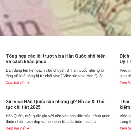
Tổng hợp các lỗi trượt visa Hàn Quốc phổ biến
Dịch 
và cách khắc phục
Uy Tí
Bạn đang lên kế hoạch cho chuyến đi Hàn Quốc nhưng lo
Việc x
lắng về khả năng bị từ chối visa? Việc xin visa Hàn Quốc
gian n
Xem bài viết ➜
Xem bà
Xin visa Hàn Quốc cần những gì? Hồ sơ & Thủ
Thời 
tục chi tiết 2025
kiểm
Hàn Quốc, một quốc gia với nền văn hóa đặc sắc, cảnh quan
Việc n
thiên nhiên tươi đẹp và nền kinh tế phát triển, luôn là
trọng 
Xem bài viết ➜
Xem bà