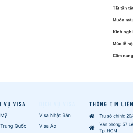
Tất tần tậ
Muôn màu
Kinh nghi
Mùa lễ hộ
Cẩm nang 
H VỤ VISA
DỊCH VỤ VISA
THÔNG TIN LIÊ
 Mỹ
Visa Nhật Bản
Trụ sở chính: 20
Văn phòng: 57 L
 Trung Quốc
Visa Áo
Tp. HCM