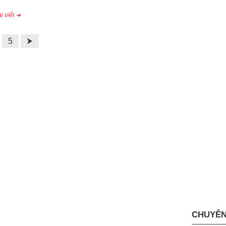
i viết ➜
5
⮞
CHUYÊN