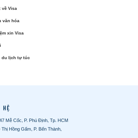
t về Visa
 văn hóa
ệm xin Visa
i
du lịch tự túc
N HỆ
/47 Mễ Cốc, P. Phú Định, Tp. HCM
ê Thị Hồng Gấm, P. Bến Thành,