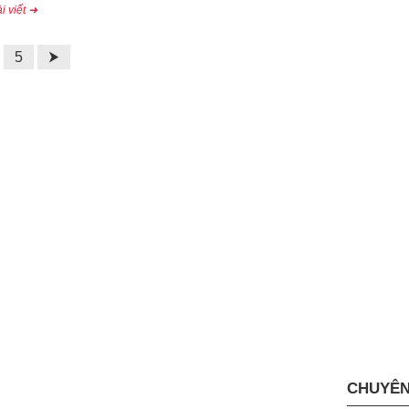
i viết ➜
5
⮞
CHUYÊN