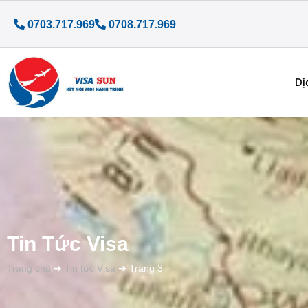
0703.717.969
0708.717.969
Dị
Tin Tức Visa
Trang chủ
➜
Tin tức Visa
➜
Trang 3