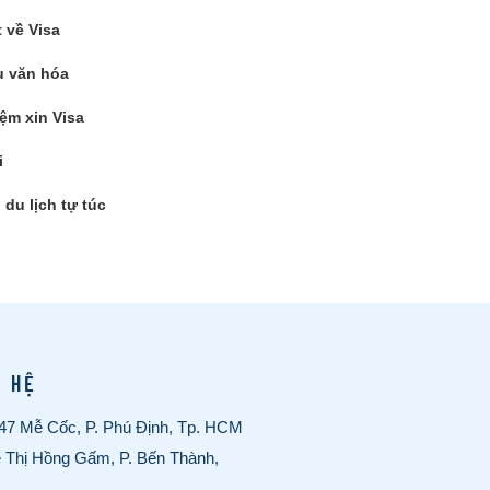
t về Visa
 văn hóa
ệm xin Visa
i
du lịch tự túc
N HỆ
/47 Mễ Cốc, P. Phú Định, Tp. HCM
ê Thị Hồng Gấm, P. Bến Thành,