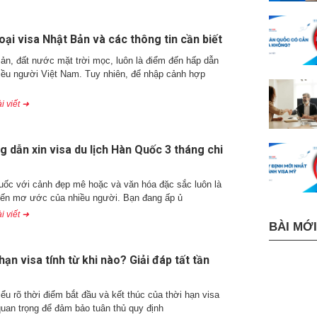
oại visa Nhật Bản và các thông tin cần biết
ản, đất nước mặt trời mọc, luôn là điểm đến hấp dẫn
iều người Việt Nam. Tuy nhiên, để nhập cảnh hợp
i viết ➜
 dẫn xin visa du lịch Hàn Quốc 3 tháng chi
ốc với cảnh đẹp mê hoặc và văn hóa đặc sắc luôn là
ến mơ ước của nhiều người. Bạn đang ấp ủ
i viết ➜
BÀI MỚI
hạn visa tính từ khi nào? Giải đáp tất tần
iểu rõ thời điểm bắt đầu và kết thúc của thời hạn visa
 quan trọng để đảm bảo tuân thủ quy định