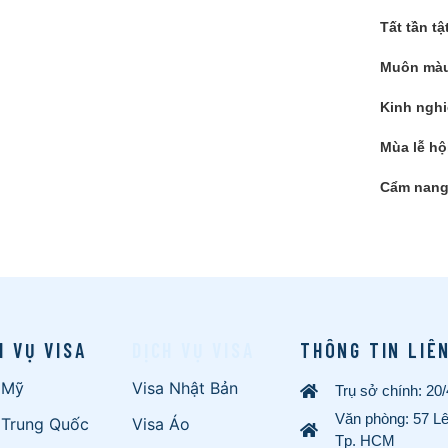
Tất tần tậ
Muôn màu
Kinh nghi
Mùa lễ hộ
Cẩm nang 
H VỤ VISA
DỊCH VỤ VISA
THÔNG TIN LIÊ
 Mỹ
Visa Nhật Bản
Trụ sở chính: 20
Văn phòng: 57 L
 Trung Quốc
Visa Áo
Tp. HCM