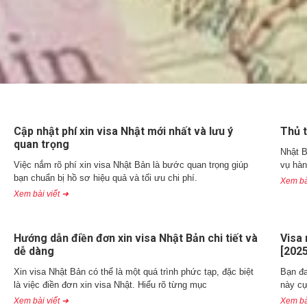
Cập nhật phí xin visa Nhật mới nhất và lưu ý
Thủ t
quan trọng
Nhật B
Việc nắm rõ phí xin visa Nhật Bản là bước quan trọng giúp
vụ hàn
bạn chuẩn bị hồ sơ hiệu quả và tối ưu chi phí.
Xem bà
Xem bài viết ➜
Hướng dẫn điền đơn xin visa Nhật Bản chi tiết và
Visa 
dễ dàng
[2025
Xin visa Nhật Bản có thể là một quá trình phức tạp, đặc biệt
Bạn đa
là việc điền đơn xin visa Nhật. Hiểu rõ từng mục
này cự
Xem bài viết ➜
Xem bà