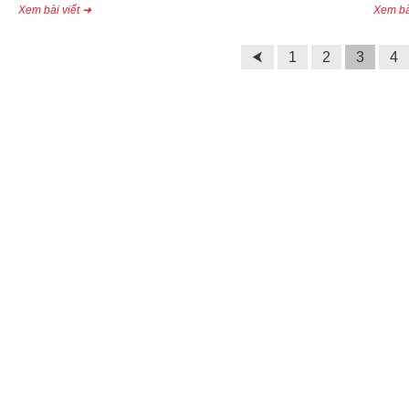
Xem bài viết ➜
Xem bà
⮜
1
2
3
4