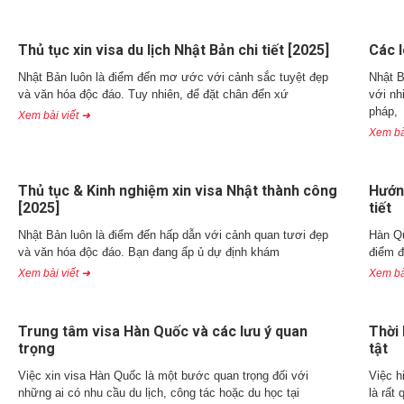
Thủ tục xin visa du lịch Nhật Bản chi tiết [2025]
Các l
Nhật Bản luôn là điểm đến mơ ước với cảnh sắc tuyệt đẹp
Nhật B
và văn hóa độc đáo. Tuy nhiên, để đặt chân đến xứ
với nh
pháp,
Xem bài viết ➜
Xem bà
Thủ tục & Kinh nghiệm xin visa Nhật thành công
Hướng
[2025]
tiết
Nhật Bản luôn là điểm đến hấp dẫn với cảnh quan tươi đẹp
Hàn Qu
và văn hóa độc đáo. Bạn đang ấp ủ dự định khám
điểm đ
Xem bài viết ➜
Xem bà
Trung tâm visa Hàn Quốc và các lưu ý quan
Thời 
trọng
tật
Việc xin visa Hàn Quốc là một bước quan trọng đối với
Việc h
những ai có nhu cầu du lịch, công tác hoặc du học tại
là rất